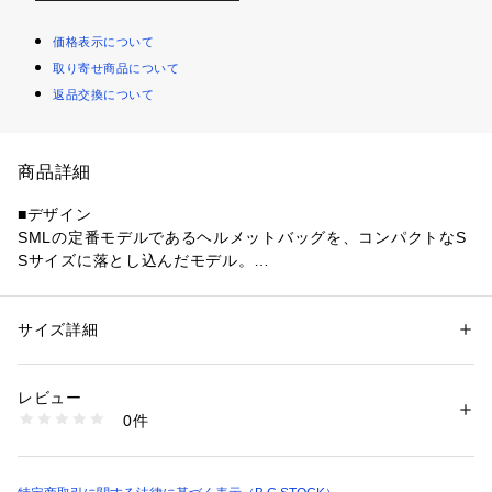
価格表示について
取り寄せ商品について
返品交換について
商品詳細
■デザイン
SMLの定番モデルであるヘルメットバッグを、コンパクトなS
Sサイズに落とし込んだモデル。
アメリカ空軍のパイロットがヘルメットを運ぶために使用して
いたヴィンテージヘルメットバッグをデザインベースとしてい
ます。
サイズ詳細
性別：
レディース
メンズ
本体前面には立体的なタックを施したポケットを配置し、シン
カテゴリー：
バッグ
 ＞ 
ショルダーバッグ
素材：本体:ナイロン100% 裏地:ポリエステル100%
プルな中にもミリタリー由来の表情を感じられるデザインで
生産国：中国
レビュー
す。
商品番号：
1099200041848 
（モール）
0件
手持ち用ハンドルに加え、取り外し可能なショルダーストラッ
26092730001910 （ショップ）
プを備えた2WAY仕様となっています。
小型で軽量なサイズ感のため、日常使いはもちろん、ワンマイ
ルのお出かけにも適しています。 