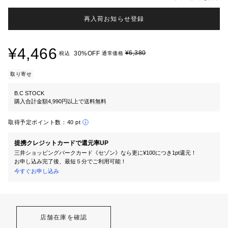
再入荷お知らせ登録
¥4,466
¥6,380
30%OFF
税込
通常価格
取り寄せ
B.C STOCK
購入合計金額4,990円以上で送料無料
取得予定ポイント数：
40 pt
提携クレジットカードで還元率UP
三井ショッピングパークカード《セゾン》なら更に¥100につき1pt還元！
お申し込み完了後、最短５分でご利用可能！
今すぐお申し込み
店舗在庫を確認