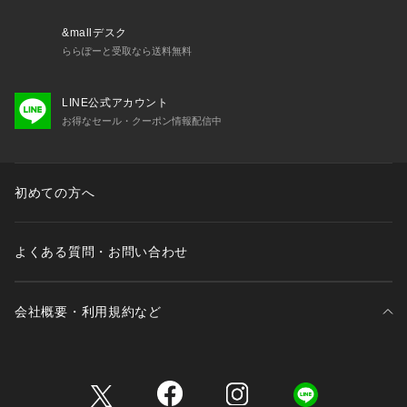
応するバッグを提案。いつの時代も変わらず求められているス
マートで実用的な機能美を追求し、豊かな生活の手助けをする
&mallデスク
プロダクトをデザインしています。
ららぽーと受取なら送料無料
LINE公式アカウント
メーカー型番:K906032
お得なセール・クーポン情報配信中
■カラーについて
弊社販売カラー名:メーカーカラー名
ブラック (001):BLACK
初めての方へ
ブルー A (045):BLUE
レッド (060):RED
ピンク (063):PINK
よくある質問・お問い合わせ
イエロー (080):YELLOW
■サイズについて
会社概要・利用規約など
弊社販売サイズ名:メーカーサイズ名
フリー (009):FREE
三井不動産が展開する商業施設一覧
《画像についてのご注意》