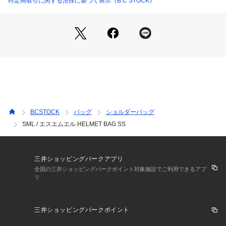
特定商取引に関する法律に基づく表示（B.C STOCK）
■素材
本体にはナイロン100%素材を使用しています。
軽量で丈夫なナイロン生地に撥水加工を施しており、タウンユ
ースで扱いやすい素材特性が特徴です。
裏地にはポリエステル100%素材を採用し、バッグ内部の強度
や使用感にも配慮されています。 
■コーディネート
カジュアルスタイルを中心に、デイリーコーデへ自然に取り入
BCSTOCK
バッグ
ショルダーバッグ
れやすいバッグです。
SML / エスエムエル HELMET BAG SS
ショルダーストラップを使えば斜め掛けにも対応し、両手を空
けたい外出時にも活躍します。
シンプルな装いに合わせることで、ヘルメットバッグ特有のデ
ザインが程よいアクセントになります。
三井ショッピングパークアプリ
豊富なカラーバリエーションも嬉しいポイント。
全国の三井ショッピングパークポイント対象施設でご利用できるアプ
リ
【SML / エスエムエル】
三井ショッピングパークポイント
“ 多様化するLIFE STYLEに合わせた、実用的な機能美の追求 ”
SMLは時代の移り変わりに合わせた様々なスタイルや目的に対