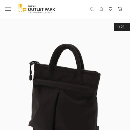
1
/
21