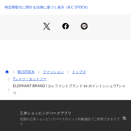
■素材
特定商取引に関する法律に基づく表示（B.C STOCK）
本体には綿100%素材を使用しています。
コットンならではのナチュラルな風合いがあり、デイリーに着
用しやすい素材感です。
刺繍部分にはポリエステル素材を使用し、細かな柄も奥行きの
あるカラーで表現されています。
■コーディネート
デニムやワークパンツと合わせたアメリカンカジュアルスタイ
ルと好相性です。
シンプルなボトムスと組み合わせることで、刺繍ディテールが
BCSTOCK
ファッション
トップス
程よいアクセントとして活きてきます。
Tシャツ・カットソー
シャツやライトアウターのインナーとしても使いやすく、スタ
ELEPHANT BRAND / エレファントブランド ex ポイントシシュウTシャ
イリングにさりげなくブランドの背景を取り入れられます。
ツ
【ELEPHANT BRAND / エレファントブランド】
1910年頃から1980年代頃に渡って主にアメリカ東海岸で生産
三井ショッピングパークアプリ
されてきたアメリカを代表するバンダナブランド。
全国の三井ショッピングパークポイント対象施設でご利用できるアプ
アメリカ人のディビス&カテロールによりスタートされた小さ
リ
な象のマークをバンダナの端に施したバンダナブランドは、約