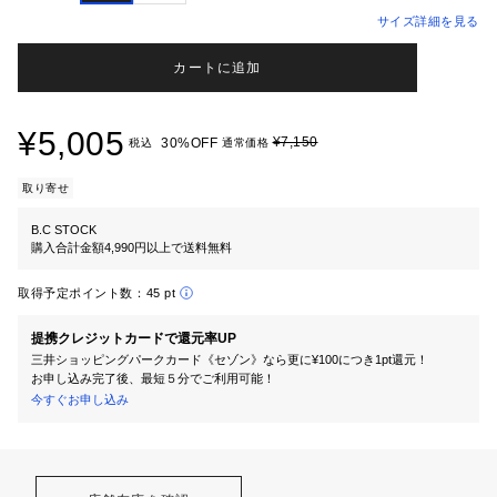
サイズ詳細を見る
カートに追加
¥5,005
¥7,150
30%OFF
税込
通常価格
取り寄せ
B.C STOCK
購入合計金額4,990円以上で送料無料
取得予定ポイント数：
45 pt
提携クレジットカードで還元率UP
三井ショッピングパークカード《セゾン》なら更に¥100につき1pt還元！
お申し込み完了後、最短５分でご利用可能！
今すぐお申し込み