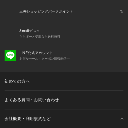
70年の間に様々な柄のパターンを全米に発表し実用的ハンカチ
ーフとして多くの人に愛されその芸術的とも言える模様のバリ
三井ショッピングパークポイント
エーションは現在でも多くの服飾クリエーターやコレクターに
愛され続けている。
&mallデスク
ららぽーと受取なら送料無料
メーカー型番:EBBC-T02
■カラーについて
LINE公式アカウント
弊社販売カラー名:メーカーカラー名
お得なセール・クーポン情報配信中
ブラック (001):ブラック
ホワイト (010):ホワイト
初めての方へ
■サイズについて
弊社販売サイズ名:メーカーサイズ名
M (803):M
よくある質問・お問い合わせ
L (804):L
《画像についてのご注意》
会社概要・利用規約など
※照明の関係により、実際よりも色味が違って見える場合があ