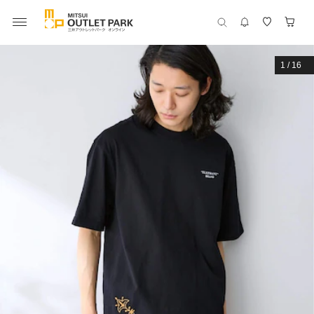
1
/
16