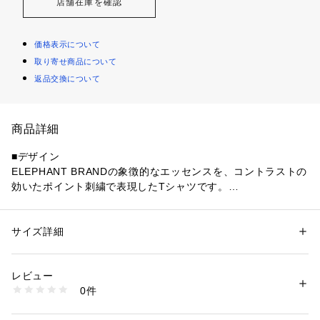
店舗在庫を確認
価格表示について
取り寄せ商品について
返品交換について
商品詳細
■デザイン
ELEPHANT BRANDの象徴的なエッセンスを、コントラストの
効いたポイント刺繍で表現したTシャツです。
フロントには控えめなロゴ刺繍、裾付近やバックにはバンダナ
柄を想起させるモチーフ刺繍を配置し、
シンプルなボディの中にブランドらしい物語性を感じさせるデ
サイズ詳細
性別：
メンズ
ザインに仕上げられています。
カテゴリー：
ファッション
 ＞ 
トップス
 ＞ 
Tシャツ・カットソー
素材：本体:綿100% 刺繍部分:ポリエステル100%
ベースは無地でまとめることで、刺繍ディテールが際立ち、日
生産国：中国
レビュー
常使いしやすいバランスを保っています。
洗濯：本体:洗濯機洗い（弱）
0件
ELEPHANT BRANDが長年培ってきたバンダナ文化を、現代的
※詳しい洗濯方法については、商品の品質表示タグをご覧ください
商品番号：
1099200041875 
（モール）
なTシャツへ落とし込んだ一着です。
26071730004310 （ショップ）