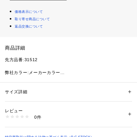
価格表示について
取り寄せ商品について
返品交換について
商品詳細
先方品番:31512
弊社カラー:メーカーカラー
ブラック(001):BLACK
ゴールド(090):GOLD
シルバー(093):SILVER
サイズ詳細
性別：
レディース
カテゴリー：
シューズ
 ＞ 
その他シューズ
素材：本体:ポリ塩化ビニル100%
弊社サイズ:メーカーサイズ
生産国：ブラジル
レビュー
36(360):22cm相当
商品番号：
1099200041890 
（モール）
0件
37(370):23cm相当
26093710002710 （ショップ）
38(380):24cm相当
Melissa Campana Papelは、Campana Brothersならではの