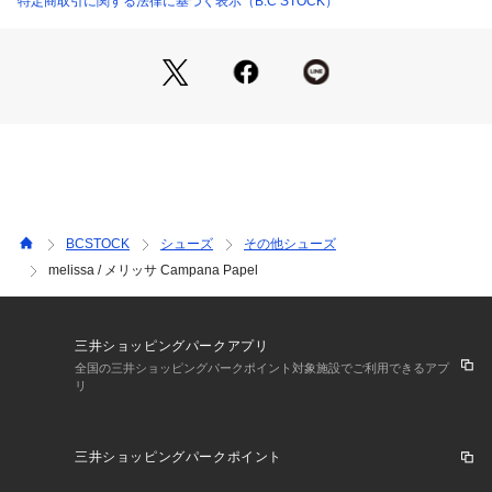
特定商取引に関する法律に基づく表示（B.C STOCK）
アーティスティックな感性を体現した一足。紙をくしゃっと丸
めたようなユニークなデザインが、シンプルなスタイルにも個
性をプラスします。ブランドらしい遊び心を感じさせながら、
ファッションのアクセントとして存在感を放ちます。
【melissa / メリッサ】
1979年に誕生したブラジルのプラスチックシューズブラン
ド。
リサイクル可能なオリジナルのPVC(塩化ビニル)素材を使用。
柔らかく履き心地に優れ、キュートなデザインが女心をくすぐ
BCSTOCK
シューズ
その他シューズ
るフットウェアを展開しています。
melissa / メリッサ Campana Papel
2005年から世界のファッションシーンへ進出し、欧米のファ
ッション展示会にも出展。
パリのColette(コレット)やロンドンのDover Street Market(ド
ーバーストリートマーケット)など、ハイエンドなマーケット
三井ショッピングパークアプリ
にも支持されています。
全国の三井ショッピングパークポイント対象施設でご利用できるアプ
リ
※取り扱いについては、商品についている品質表示でご確認く
ださい。
三井ショッピングパークポイント
※こちらの商品は、B.C STOCKでの取り扱いになります。 直
接店舗へお問い合わせの際はB.C STOCK店舗へお願い致しま