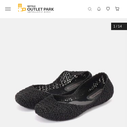
1
/
14