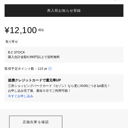
再入荷お知らせ登録
¥12,100
税込
取り寄せ
B.C STOCK
購入合計金額4,990円以上で送料無料
取得予定ポイント数：
110 pt
提携クレジットカードで還元率UP
三井ショッピングパークカード《セゾン》なら更に¥100につき1pt還元！
お申し込み完了後、最短５分でご利用可能！
今すぐお申し込み
店舗在庫を確認