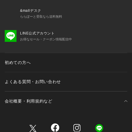
す。
※照明の関係により、実際よりも色味が違って見える場合があ
&mallデスク
ります。またパソコン・スマートフォンなどの環境により、若
ららぽーと受取なら送料無料
干製品と画像のカラーが異なる場合もございます。
※商品の色味は、商品アップ画像をご参照ください。
LINE公式アカウント
お得なセール・クーポン情報配信中
初めての方へ
よくある質問・お問い合わせ
会社概要・利用規約など
三井不動産が展開する商業施設一覧