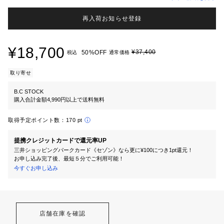
再入荷お知らせ登録
¥18,700
¥37,400
50%OFF
税込
通常価格
取り寄せ
B.C STOCK
購入合計金額4,990円以上で送料無料
取得予定ポイント数：
170 pt
提携クレジットカードで還元率UP
三井ショッピングパークカード《セゾン》なら更に¥100につき1pt還元！
お申し込み完了後、最短５分でご利用可能！
今すぐお申し込み
店舗在庫を確認