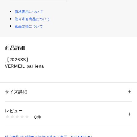
価格表示について
取り寄せ商品について
返品交換について
商品詳細
【2026SS】
VERMEIL par iena
上品さと程よい華やかさを纏う大人のためのニットワンピー
ス。
サイズ詳細
性別：
レディース
光沢のあるヴィスコース混のリブニットを使用。
カテゴリー：
ファッション
 ＞ 
ワンピース・ドレス
 ＞ 
ワンピース
素材：本体:レーヨン58%、ポリエステル42%
女性らしいシルエットが際立つベルスリーブ・ペプラムデザイ
生産国：中国
レビュー
ンのニットワンピース。
洗濯：本体:手洗い可能、レーヨン・キュプラ製品
0件
さりげないリブ編みが縦ラインを強調し全体をすっきりと見せ
※詳しい洗濯方法については、商品の品質表示タグをご覧ください
商品番号：
1099200041963 
（モール）
てくれる一枚。
26080938220010 （ショップ）
フレアスリーブ部分にはレース編みを取り入れ、動くたびに表
情の出る大人のディテールをプラスしました。