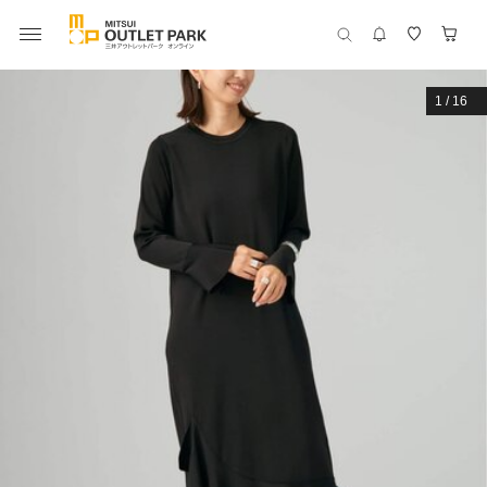
1
/
16