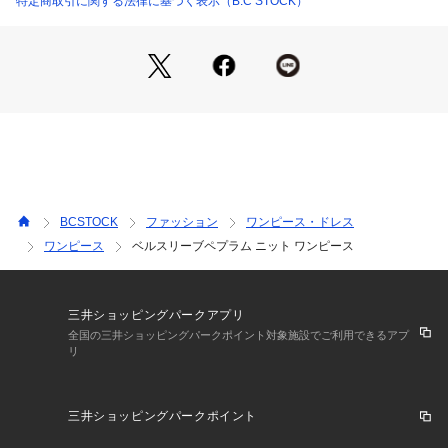
特定商取引に関する法律に基づく表示（B.C STOCK）
裾に向かって緩やかに広がるペプラムデザインが華やかすぎ
ず、“かしこまりすぎない席”にも程よくフィット。
アクセサリーやパンプスを合わせればセレモニーやお食事会な
どフォーマル寄りのシーンにも対応します。
一方で、Gジャンやフラットシューズを合わせればデイリーに
も着回せる万能さが魅力。
季節を問わず幅広いコーディネートが楽しめる大人のワードロ
ーブに一枚持っておきたいニットワンピースです。
※シリーズもございます。
BCSTOCK
ファッション
ワンピース・ドレス
26080938210010 ベルスリーブリブプルオーバー
ワンピース
ベルスリーブペプラム ニット ワンピース
**********************
透け感:なし
裏地:なし
三井ショッピングパークアプリ
伸縮性:あり
全国の三井ショッピングパークポイント対象施設でご利用できるアプ
リ
光沢感:ややあり
生地の厚さ:普通
**********************
三井ショッピングパークポイント
【お取り扱い等について】