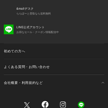
・取り扱いについては、商品についている品質表示でご確認く
ださい。
&mallデスク
・照明の関係により、実際よりも色味が違って見える場合があ
ららぽーと受取なら送料無料
ります。
またパソコン・スマートフォンなどの環境により、若干製品と
LINE公式アカウント
画像のカラーが異なる場合もございます。
お得なセール・クーポン情報配信中
・商品の色味は、商品アップ画像をご参照ください。
・こちらの商品は、VERMEIL par iena での取り扱いになりま
す。
直接店舗へお問い合わせの際は VERMEIL par iena店舗へお願
初めての方へ
い致します。
ブラック着用スタッフ身長:159cm  着用サイズ:フリー
よくある質問・お問い合わせ
詳細着用スタッフ身長:162cm  着用サイズ:フリー
会社概要・利用規約など
三井不動産が展開する商業施設一覧