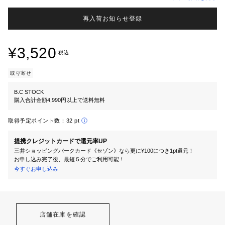
再入荷お知らせ登録
¥3,520
税込
取り寄せ
B.C STOCK
購入合計金額4,990円以上で送料無料
取得予定ポイント数：
32 pt
提携クレジットカードで還元率UP
三井ショッピングパークカード《セゾン》なら更に¥100につき1pt還元！
お申し込み完了後、最短５分でご利用可能！
今すぐお申し込み
店舗在庫を確認