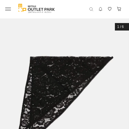
1
/
6