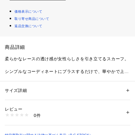
価格表示について
取り寄せ商品について
返品交換について
商品詳細
柔らかなレースの透け感が女性らしさを引き立てるスカーフ。
シンプルなコーディネートにプラスするだけで、華やかで上品
な雰囲気に仕上がります。腰に巻いてパンツレイヤードした
り、色々なスタイリングに合わせられます。
サイズ詳細
性別：
レディース
※取り扱いについては、商品についている品質表示でご確認く
カテゴリー：
ファッション
 ＞ 
ファッション雑貨
 ＞ 
バンダナ・スカーフ
ださい。
生産国：中国
レビュー
※こちらの商品は、B.C STOCKでの取り扱いになります。 直
商品番号：
1099200042086 
（モール）
0件
接店舗へお問い合わせの際はB.C STOCK店舗へお願い致しま
26096710000120 （ショップ）
す。
※照明の関係により、実際よりも色味が違って見える場合があ
ります。またパソコン・スマートフォンなどの環境により、若