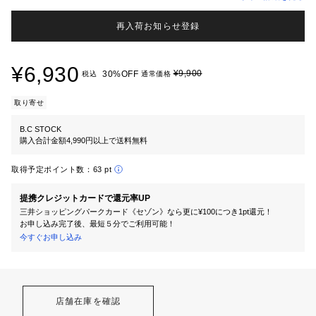
再入荷お知らせ登録
¥6,930
¥9,900
30%OFF
税込
通常価格
取り寄せ
B.C STOCK
購入合計金額4,990円以上で送料無料
取得予定ポイント数：
63 pt
提携クレジットカードで還元率UP
三井ショッピングパークカード《セゾン》なら更に¥100につき1pt還元！
お申し込み完了後、最短５分でご利用可能！
今すぐお申し込み
店舗在庫を確認