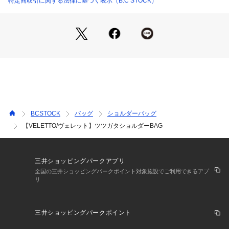
特定商取引に関する法律に基づく表示（B.C STOCK）
品質と使い心地のよさという基本を保ちつつ、最新トレンドも
取り入れた商品を生産しています。
近年はサステナブルな観点からSynthetic leather(合皮)を素材
としたバッグや靴などの生産を始め、好評を得ています。
同シリーズで下記品番のご用意もございます。
VELETTO ツツガタショルダーBAG(品番:26092463003610)
※サイズについて
弊社販売サイズ:メーカーサイズ
BCSTOCK
バッグ
ショルダーバッグ
フリー(009):F
【VELETTO/ヴェレット】ツツガタショルダーBAG
※カラーについて
弊社販売カラー:メーカーカラー
ブラック(001):4001 BLACK
三井ショッピングパークアプリ
全国の三井ショッピングパークポイント対象施設でご利用できるアプ
リ
※メーカー品番:CE-25034-PU
※取り扱いについては、商品についている品質表示でご確認く
三井ショッピングパークポイント
ださい。