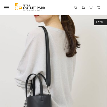
1
/
20