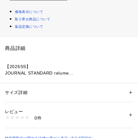
価格表示について
取り寄せ商品について
返品交換について
商品詳細
【2026SS】
JOURNAL STANDARD relume
◆立体感のある筒型シルエットが、コーディネートの程よいア
クセントに。
サイズ詳細
性別：
レディース
カテゴリー：
バッグ
 ＞ 
ショルダーバッグ
素材：本体:合成皮革
取り外し可能な巾着ポーチ付きで、使い勝手の良さも魅力。
生産国：中国
レビュー
型崩れしにくいフォルムで日常使いにおすすめです。
商品番号：
1099200042101 
（モール）
0件
26092463003510 （ショップ）
【VELETTO/ヴェレット】
20世紀初頭にスペインで革製の靴、バッグを生産する工場とし
て設立されたブランド。