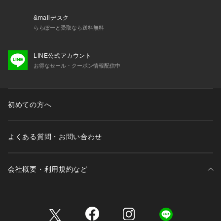
※照明の関係により、実際よりも色味が違って見える場合があ
ります。
&mallデスク
またパソコン・スマートフォンなどの環境により、若干製品と
ららぽーと受取なら送料無料
画像のカラーが異なる場合もございます。
※商品の色味は、商品アップ画像をご参照ください。
LINE公式アカウント
お得なセール・クーポン情報配信中
初めての方へ
よくある質問・お問い合わせ
会社概要・利用規約など
三井不動産が展開する商業施設一覧