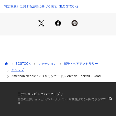
スタイリングのアクセントとして取り入れやすいアイテムで
す。
特定商取引に関する法律に基づく表示（B.C STOCK）
■素材
本体には綿100%素材を使用しています。
コットンならではの自然な風合いで、デイリーに使いやすい仕
上がりです。
程よい柔らかさがあり、長時間の着用でも扱いやすい素材感と
なっています。
■コーディネート
Tシャツやシャツと合わせたカジュアルスタイルのアクセント
BCSTOCK
ファッション
帽子・ヘアアクセサリー
に最適です。
キャップ
シンプルなコーディネートに取り入れることで、スタイリング
American Needle / アメリカンニードル Archive Cocktail - Blood
に程よい遊びを加えることができます。
ユニセックスで着用できるデザインのため、幅広いスタイルに
対応します。
三井ショッピングパークアプリ
全国の三井ショッピングパークポイント対象施設でご利用できるアプ
【AMERICAN NEEDLE / アメリカンニードル】
リ
1918 年アメリカ・シカゴで創業したAMERICAN NEEDLE。
創立当初から工場に最高の職人達を揃え、高品質な帽子を100