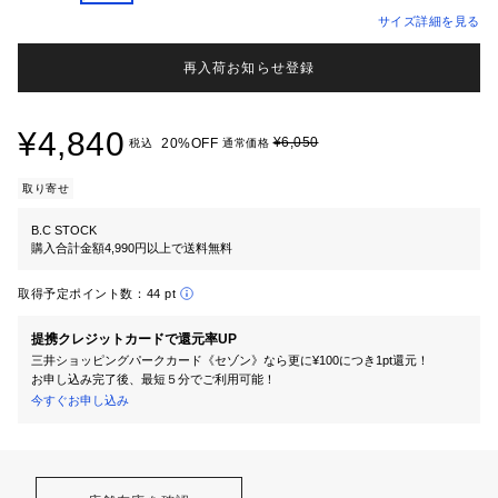
サイズ詳細を見る
再入荷お知らせ登録
¥4,840
¥6,050
20%OFF
税込
通常価格
取り寄せ
B.C STOCK
購入合計金額4,990円以上で送料無料
取得予定ポイント数：
44 pt
提携クレジットカードで還元率UP
三井ショッピングパークカード《セゾン》なら更に¥100につき1pt還元！
お申し込み完了後、最短５分でご利用可能！
今すぐお申し込み