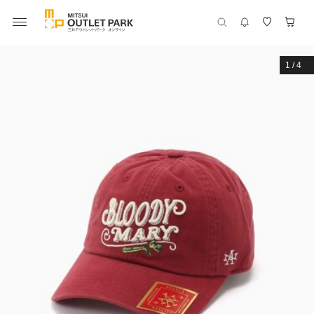
1
/
4