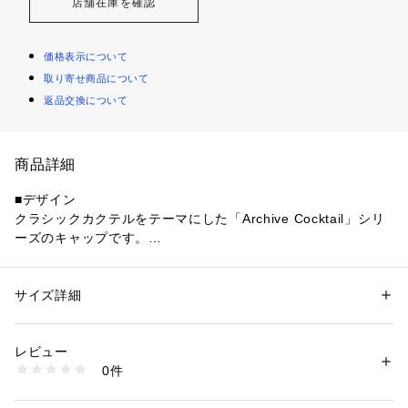
店舗在庫を確認
価格表示について
取り寄せ商品について
返品交換について
商品詳細
■デザイン
クラシックカクテルをテーマにした「Archive Cocktail」シリ
ーズのキャップです。
本モデルは“Bloody Mary”をモチーフにしたデザインで、フロ
ントにはカクテルを表現したグラフィック刺繍が施されていま
す。
サイズ詳細
性別：
レディース
メンズ
レトロなバーカルチャーを感じさせるアーカイブテイストと遊
カテゴリー：
ファッション
 ＞ 
帽子・ヘアアクセサリー
 ＞ 
キャップ
素材：本体:綿100%
び心のあるモチーフが特徴です。
生産国：バングラデシュ
レビュー
6パネル構造のベースボールキャップに、カーブしたバイザー
洗濯：本体:洗濯不可
0件
と浅めのシルエットを採用し、軽快で被りやすいバランスに仕
※詳しい洗濯方法については、商品の品質表示タグをご覧ください
商品番号：
1099200042151 
（モール）
上げられています。
26095730000620 （ショップ）