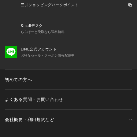
年以上生産し続けている。
三井ショッピングパークポイント
スポーツグッズという概念が無かった1945年、世界で初めて
地元のChicago Cubsのベースボールキャップをファン向けに
発売。 その後MLBを筆頭に様々なスポーツ団体、ブランド、
&mallデスク
企業のオフィシャルサプライヤーとなり、 アメリカ5大キャッ
ららぽーと受取なら送料無料
プブランドに名を馳せる程になった。 アメリカンテイストた
っぷりのデザインをセンスよくキャップに落とし込んだアイテ
LINE公式アカウント
ムが多く、 創業から続くヴィンテージアメリカンの質実剛健
お得なセール・クーポン情報配信中
な品質と、本物にしか生み出せないオーセンティックなデザイ
ンは キャップファンだけでなく多くの人々を魅了し続けてい
る。
初めての方へ
メーカー型番:SMU714A-BMARY
よくある質問・お問い合わせ
■カラーについて
弊社販売カラー名:メーカーカラー名
レッド (060):DARK RED
会社概要・利用規約など
■サイズについて
弊社販売サイズ名:メーカーサイズ名