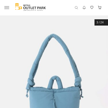
3
/
24