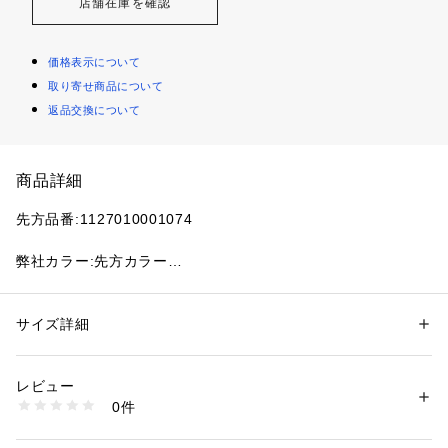
店舗在庫を確認
価格表示について
取り寄せ商品について
返品交換について
商品詳細
先方品番:1127010001074
弊社カラー:先方カラー
ナチュラル(016):BUTTER YELLOW
グリーン(030):GREEN
ネイビー(040):NAVY
サイズ詳細
性別：
レディース
ブルー A(045):LIGHT BLUE
カテゴリー：
バッグ
 ＞ 
ショルダーバッグ
素材：表地:ナイロン100% 裏地:ナイロン100%
レッド(060):RED
生産国：中国
レビュー
オレンジ(070):OXIDE
商品番号：
1099200042172 
（モール）
0件
26092710007210 （ショップ）
OLENDの代表的なモデル『Ona Soft Bag』。