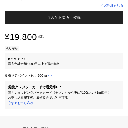
サイズ詳細を見る
再入荷お知らせ登録
¥19,800
税込
取り寄せ
B.C STOCK
購入合計金額4,990円以上で送料無料
取得予定ポイント数：
180 pt
提携クレジットカードで還元率UP
三井ショッピングパークカード《セゾン》なら更に¥100につき1pt還元！
お申し込み完了後、最短５分でご利用可能！
今すぐお申し込み