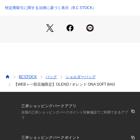
17インチのノートパソコンが入る大容量サイズなので、通勤・
通学など普段使いから、お出かけの際にもおすすめです。豊富
特定商取引に関する法律に基づく表示（B.C STOCK）
なカラーバリエーションで、軽量、パッド入りの素材で快適な
使い心地、ハンドバッグ、トートバッグ、クロスボディバッ
グ、バックパックの4way仕様になっており様々なシーンでお
使い頂けます。
【OLEND / オレンド】
スペイン・バルセロナ発のバッグブランド『?LEND(オレン
ド)』
1940~50年代の登山家からインスパイアされた、独創的なデザ
インのアイテムを多数展開。
BCSTOCK
バッグ
ショルダーバッグ
ブランドのアイコン的存在のナイロンバッグ“Ona Soft Bag”
【WEB＋一部店舗限定】OLEND / オレンド ONA SOFT BAG
 は軽量で様々な使い方が可能。
色展開も豊富で、今注目を集めているブランド。
※こちらの商品は、WEBと一部店舗限定商品です。
三井ショッピングパークアプリ
そのほかの店舗へは入荷致しませんのでお問い合わせの際には
全国の三井ショッピングパークポイント対象施設でご利用できるアプ
リ
ご注意ください。
BAYCREWS STORE OUTLET軽井沢(DECOUVERTE取扱店)
B.C STOCK Spick & Span / JOURNAL STANDARD / EDIFIC
三井ショッピングパークポイント
E / IENA OUTLET STORE 御殿場店