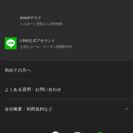
B.C STOCK 大阪門真店
B.C STOCK Spick & Span / JOURNAL STANDARD / EDIFIC
E / IENA OUTLET STORE 三田店
&mallデスク
B.C STOCK 神戸店
ららぽーと受取なら送料無料
※取り扱いについては、商品についている品質表示でご確認く
LINE公式アカウント
ださい。
お得なセール・クーポン情報配信中
※こちらの商品は、B.C STOCKでの取り扱いになります。 直
接店舗へお問い合わせの際はB.C STOCK店舗へお願い致しま
す。
※照明の関係により、実際よりも色味が違って見える場合があ
初めての方へ
ります。またパソコン・スマートフォンなどの環境により、若
干製品と画像のカラーが異なる場合もございます。
※商品の色味は、商品アップ画像をご参照ください。
よくある質問・お問い合わせ
会社概要・利用規約など
三井不動産が展開する商業施設一覧