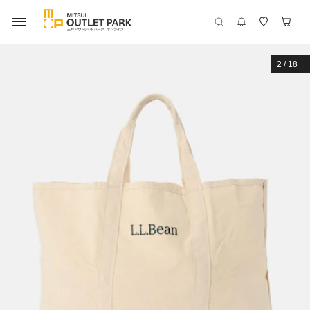
2
/
18