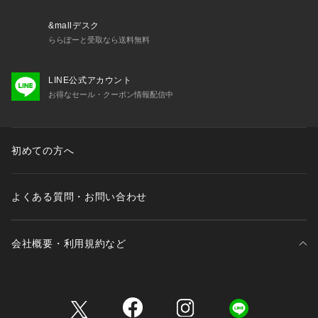
近年、日本市場においては、より日本の気候やトレンドに合わ
せた「JAPAN EDITION」の展開や、様々なブランドとのコラ
&mallデスク
ボレーションを活発に行っています。
ららぽーと受取なら送料無料
※取り扱いについては、商品についている品質表示でご確認く
LINE公式アカウント
ださい。
お得なセール・クーポン情報配信中
※こちらの商品は、B.C STOCKでの取り扱いになります。 直
接店舗へお問い合わせの際はB.C STOCK店舗へお願い致しま
す。
※照明の関係により、実際よりも色味が違って見える場合があ
初めての方へ
ります。またパソコン・スマートフォンなどの環境により、若
干製品と画像のカラーが異なる場合もございます。
※商品の色味は、商品アップ画像をご参照ください。
よくある質問・お問い合わせ
会社概要・利用規約など
三井不動産が展開する商業施設一覧