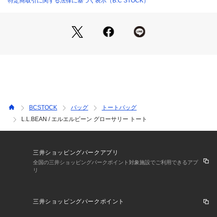
特定商取引に関する法律に基づく表示（B.C STOCK）
トな素材。
Natural以外のカラーは、内側には汚れがつきにくいように透
明のポリウレタン・コーティングを施しました。
《追加情報》
・オープン・トップ
・レギュラー・ハンドル
・このトートは自立しません
《素材》
BCSTOCK
バッグ
トートバッグ
・綿100%製
L.L.BEAN / エルエルビーン グローサリー トート
・ホワイト(010):10オンス
・その他カラー:11オンス
《ケア方法》
三井ショッピングパークアプリ
・部分洗い
全国の三井ショッピングパークポイント対象施設でご利用できるアプ
リ
【L.L.Bean/エルエルビーン】
1912年に創業したアメリカ・メイン州発のアウトドアブラン
三井ショッピングパークポイント
ドで、高品質でクラシックなアウトドアギアやウェアを提供し
続けています。