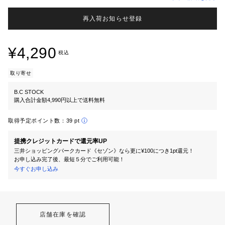
再入荷お知らせ登録
¥4,290
税込
取り寄せ
B.C STOCK
購入合計金額4,990円以上で送料無料
取得予定ポイント数：
39 pt
提携クレジットカードで還元率UP
三井ショッピングパークカード《セゾン》なら更に¥100につき1pt還元！
お申し込み完了後、最短５分でご利用可能！
今すぐお申し込み
店舗在庫を確認