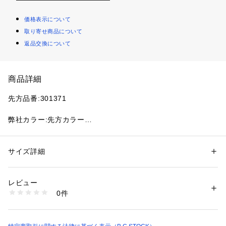
価格表示について
取り寄せ商品について
返品交換について
商品詳細
先方品番:301371
弊社カラー:先方カラー
ブラック(001):BLACK
グレー(006):PLATINUM
ホワイト(010):NATURAL
サイズ詳細
性別：
レディース
キャメル(025):FOSSIL BROWN
カテゴリー：
バッグ
 ＞ 
トートバッグ
素材：本体:コットン100%
カーキ(036):DUSTY OLIVE
生産国：ベトナム
レビュー
ブルー A(045):RAW INDIGO
商品番号：
1099200042198 
（モール）
0件
26092710000610 （ショップ）
ロゴ入りのグローサリー・バッグ。
ロゴの色はグリーンで薄手のキャンバスは、折りたためるソフ