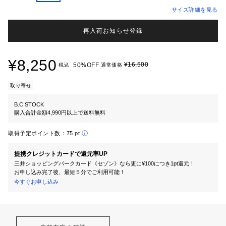
サイズ詳細を見る
再入荷お知らせ登録
¥8,250
¥16,500
50%OFF
税込
通常価格
取り寄せ
B.C STOCK
購入合計金額4,990円以上で送料無料
取得予定ポイント数：
75 pt
提携クレジットカードで還元率UP
三井ショッピングパークカード《セゾン》なら更に¥100につき1pt還元！
お申し込み完了後、最短５分でご利用可能！
今すぐお申し込み