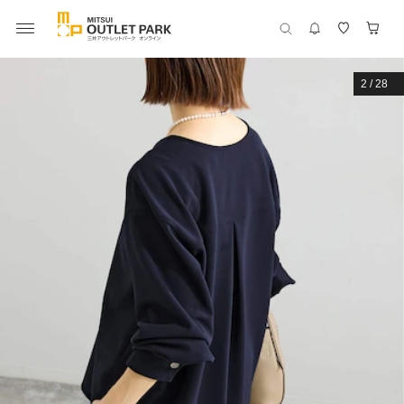
2
/
28