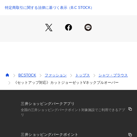
スのようなきれいめな印象に仕上がっています。
同素材のパンツと合わせて、オンオフ問わず活躍する上品なセ
特定商取引に関する法律に基づく表示（B.C STOCK）
ットアップスタイルもおすすめです。
※シリーズもございます。
カットジョーゼットスティックパンツ(品番:2603090050001
0)
**********************
透け感:なし
裏地:なし
伸縮性:ややあり
BCSTOCK
ファッション
トップス
シャツ・ブラウス
光沢感:なし
《セットアップ対応》カットジョーゼットVネックプルオーバー
生地の厚さ:普通
**********************
※取り扱いについては、商品についている品質表示でご確認く
三井ショッピングパークアプリ
ださい。
全国の三井ショッピングパークポイント対象施設でご利用できるアプ
リ
※こちらの商品は、IENAでの取り扱いになります。
直接店舗へお問い合わせの際はIENA店舗へお願い致します。
三井ショッピングパークポイント