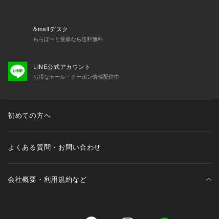
※照明の関係により、実際よりも色味が違って見える場合があ
ります。
またパソコン・スマートフォンなどの環境により、若干製品と
&mallデスク
画像のカラーが異なる場合もございます。
ららぽーと受取なら送料無料
予めご了承ください。
※商品の色味は、商品アップ画像をご参照ください。
LINE公式アカウント
お得なセール・クーポン情報配信中
ブラック着用スタッフ身長:163cm 着用サイズ:フリー
ネイビー着用スタッフ身長:159cm 着用サイズ:フリー
詳細着用スタッフ身長:163cm 着用サイズ:フリー
初めての方へ
よくある質問・お問い合わせ
会社概要・利用規約など
三井不動産が展開する商業施設一覧