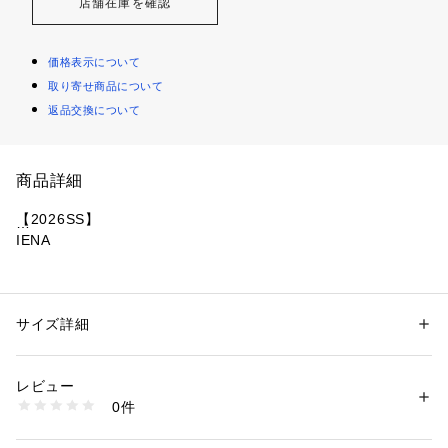
店舗在庫を確認
価格表示について
取り寄せ商品について
返品交換について
商品詳細
【2026SS】
IENA
落ち感のあるカットジョーゼット素材を使用し、きれいめな表
情と快適な着心地を両立したVネックプルオーバー。
ほどよくゆとりのあるシルエットと、デコルテをすっきり見せ
サイズ詳細
性別：
レディース
るVネックラインが、1枚でもレイヤードでもバランス良く決ま
カテゴリー：
ファッション
 ＞ 
トップス
 ＞ 
シャツ・ブラウス
素材：本体:ポリエステル95%、ポリウレタン5%
ります。
生産国：中国
レビュー
袖口はたくし上げやすく、こなれたニュアンスを演出できるの
洗濯：本体:手洗い可能、ポリウレタン製品
0件
もポイント。
※詳しい洗濯方法については、商品の品質表示タグをご覧ください
商品番号：
1099200042222 
（モール）
カットソーながら背中や袖口のデザインが入ることで、ブラウ
26070900500010 （ショップ）