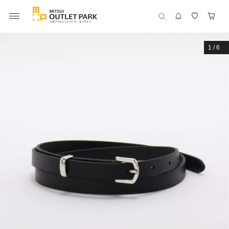
1
/
6