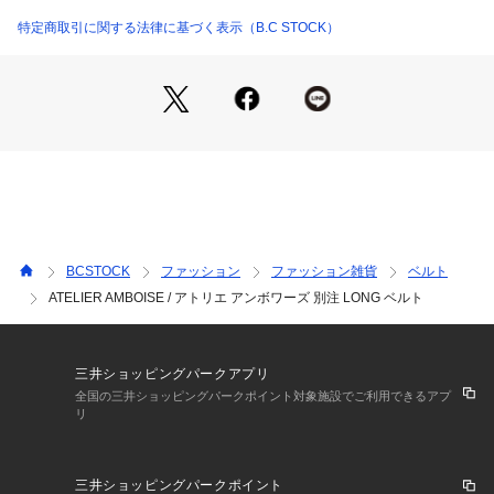
ベーシックなアイテムからスタイリングのアクセントとなるア
イテムなど、品格と品質を兼ね備えたエレガントなアイテムが
特定商取引に関する法律に基づく表示（B.C STOCK）
揃います。
※取り扱いについては、商品についている品質表示でご確認く
ださい。
※ 店頭及び屋内外での撮影画像は、光の当たり具合で色味が違
って見える場合があります。
商品の色味は、商品アップ画像をご参照ください。
また、お客様のお使いのPCのモニター環境などにより色味が
違って見える場合があります。
BCSTOCK
ファッション
ファッション雑貨
ベルト
予めご了承の上ご注文ください。
ATELIER AMBOISE / アトリエ アンボワーズ 別注 LONG ベルト
三井ショッピングパークアプリ
全国の三井ショッピングパークポイント対象施設でご利用できるアプ
リ
三井ショッピングパークポイント