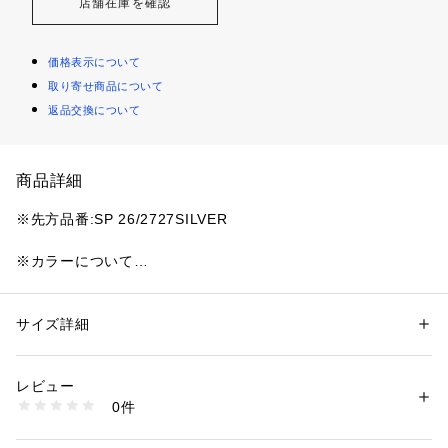
店舗在庫を確認
価格表示について
取り寄せ商品について
返品交換について
商品詳細
※先方品番:SP 26/2727SILVER
※カラーについて
弊社販売カラー名:メーカーカラー名
ブラック(001):BLACK
サイズ詳細
性別：
レディース
【ATELIER AMBOISE / アトリエ アンボワーズ】
カテゴリー：
ファッション
 ＞ 
ファッション雑貨
 ＞ 
ベルト
素材：本体:牛革
ハイクオリティとトレンドを融合したアイテムを提案し続けて
生産国：イタリア
レビュー
いる“AMBOISE(アンボワーズ)”は2019年よりブランド名を“AT
商品番号：
1099200042239 
（モール）
0件
ELIER AMBOISE(アトリエ アンボワーズ)”と変え、新たにス
26099923000310 （ショップ）
タートしました。