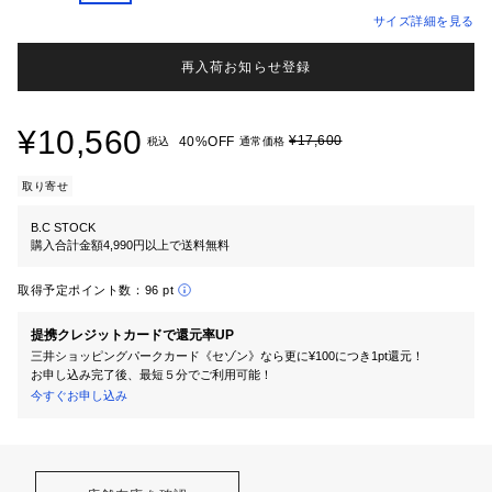
サイズ詳細を見る
再入荷お知らせ登録
¥10,560
¥17,600
40%OFF
税込
通常価格
取り寄せ
B.C STOCK
購入合計金額4,990円以上で送料無料
取得予定ポイント数：
96 pt
提携クレジットカードで還元率UP
三井ショッピングパークカード《セゾン》なら更に¥100につき1pt還元！
お申し込み完了後、最短５分でご利用可能！
今すぐお申し込み