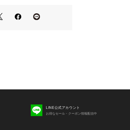
ースに裾のレイヤードが楽しめるよう
を採用しました。
】
ーの上から着用してジャケットを羽織
ツなどに重ねるスタイリングがおすす
度が出せるようなアイテムです。
LINE公式アカウント
y》
お得なセール・クーポン情報配信中
:162cm/体型:細身/普段サイズ:M/着