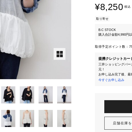
¥8,250
税込
取り寄せ
B.C STOCK
購入合計金額4,990
取得予定ポイント数：
7
提携クレジットカー
三井ショッピングパーク
元！
お申し込み完了後、最
今すぐお申し込み
店舗在庫