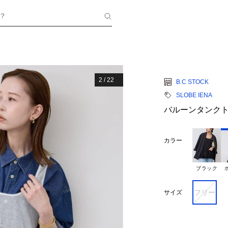
？
2
/
22
B.C STOCK
SLOBE IENA
バルーンタンク
カラー
ブラック
フリー
サイズ