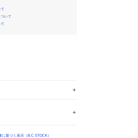
いて
について
いて
ルーンデザインがかわいいレイヤード
ション
 ＞ 
トップス
 ＞ 
ニット・セーター
、ポリエステル31%
能
ついては、商品の品質表示タグをご覧くださ
軽やか見えするニット素材。
42248 
（モール）
 （ショップ）
基づく表示（B.C STOCK）