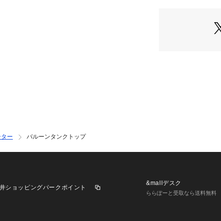
タンクトップをベ
な
バルーンデザイン
【コーディネート
ヘルシーにインナ
るスタイリングや
カットソーやシャ
め。
スタイリングに鮮
**********************
透け感:あり
ーター
バルーンタンクトップ
裏地:なし
伸縮性:あり
光沢感:なし
生地の厚さ:薄手
**********************
&mallデスク
井ショッピングパークポイント
《スタッフ名:Sall
ららぽーと受取なら送料無料
年齢:30代後半/身長
用サイズ:フリー