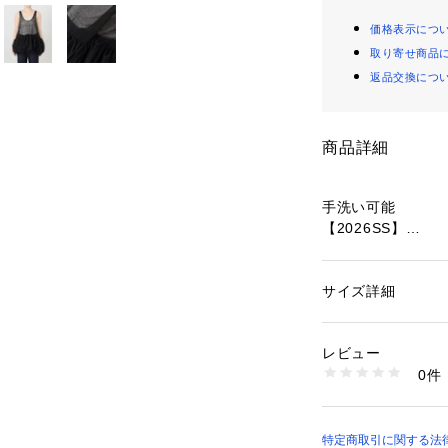
価格表示につ
取り寄せ商品
返品交換につ
商品詳細
手洗い可能
【2026SS】
SLOBE IENA
POINT
サイズ詳細
性別：
レディース
・ふわっとしたバ
カテゴリー：
ファッ
素材：本体:綿69%
アイテムが登場!
生産国：中国
レビュー
洗濯：本体:手洗い可
0件
【素材の特徴】
※詳しい洗濯方法に
い
薄手でシアー感が
商品番号：
10992000
26080912214010
【デザイン】
特定商取引に関する法律に