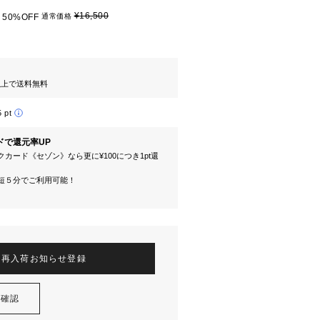
¥16,500
50%OFF
通常価格
円以上で送料無料
5 pt
ドで還元率UP
カード《セゾン》なら更に¥100につき1pt還
短５分でご利用可能！
再入荷お知らせ登録
を確認