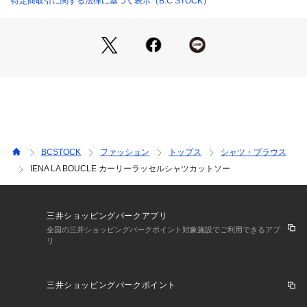
特定商取引に関する法律に基づく表示（B.C STOCK）
感が出る一枚。
デニムやスカート、ワイドパンツとも相性が良く、オンオフ問
わず着まわしやすいアイテムです。
**********************
透け感:あり
裏地:なし
伸縮性:あり
光沢感:なし
生地の厚さ:普通
BCSTOCK
ファッション
トップス
シャツ・ブラウス
**********************
IENA LA BOUCLE カーリーラッセルシャツカットソー
※取り扱いについては、商品についている品質表示でご確認く
ださい。
三井ショッピングパークアプリ
※こちらの商品は、IENA LA BOUCLE(NEWoMan新宿店)での
全国の三井ショッピングパークポイント対象施設でご利用できるアプ
リ
お取扱いとなります。
直接店舗へお問い合わせの際は、上記店舗へお願い致します。
三井ショッピングパークポイント
※照明の関係により、実際よりも色味が違って見える場合があ
ります。