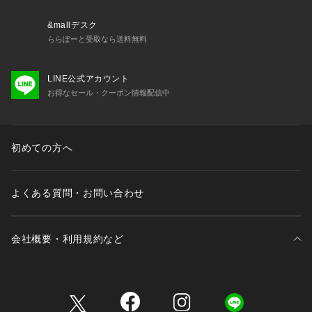
またパソコン・スマートフォンなどの環境により、若干製品と
画像のカラーが異なる場合もございます。
&mallデスク
ららぽーと受取なら送料無料
※商品の色味は、商品アップ画像をご参照ください。
LINE公式アカウント
ブラック着用スタッフ身長:156cm 着用サイズ:フリー
お得なセール・クーポン情報配信中
ナチュラル着用スタッフ身長:160cm 着用サイズ:フリー
詳細着用スタッフ身長:162cm 着用サイズ:フリー
初めての方へ
よくある質問・お問い合わせ
会社概要・利用規約など
三井不動産が展開する商業施設一覧