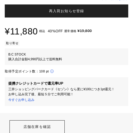
再入荷お知らせ登録
¥11,880
¥19,800
40%OFF
税込
通常価格
取り寄せ
B.C STOCK
購入合計金額4,990円以上で送料無料
取得予定ポイント数：
108 pt
提携クレジットカードで還元率UP
三井ショッピングパークカード《セゾン》なら更に¥100につき1pt還元！
お申し込み完了後、最短５分でご利用可能！
今すぐお申し込み
店舗在庫を確認