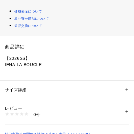
価格表示について
取り寄せ商品について
返品交換について
商品詳細
【2026SS】
IENA LA BOUCLE
ヴィンテージライクな風合いが魅力のカーリーラッセルを使用
したシャツカーディガン。
ブークレ特有の凹凸感がほどよい表情をつくり、カットソーで
サイズ詳細
性別：
レディース
ありながらシャツのようにシャープに見えるデザインがポイン
カテゴリー：
ファッション
 ＞ 
トップス
 ＞ 
シャツ・ブラウス
素材：本体:ポリエステル74%、綿23%、ポリウレタン3%
トです。
生産国：中国
レビュー
ウエストにほどよいシェイプを入れることで、前を開けて羽織
洗濯：本体:手洗い可能、デリケート製品（目の粗い製品）、型崩れ（自
0件
るだけでもすっきりとしたバランスに。
重伸び）、型崩れ（洗濯による）
※詳しい洗濯方法については、商品の品質表示タグをご覧ください
コンパクトになりすぎず、女性らしいラインを自然に引き立て
商品番号：
1099200042257 
（モール）
てくれます。
26070914355010 （ショップ）
シンプルなコーデに加えるだけで、素材感とシルエットで洒落