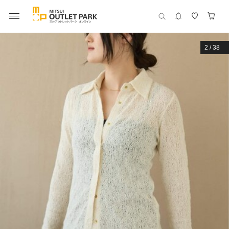
2
/
38