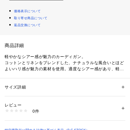
価格表示について
取り寄せ商品について
返品交換について
商品詳細
軽やかなシアー感が魅力のカーディガン。
コットンとリネンをブレンドした、ナチュラルな風合いとほど
よいハリ感が魅力の素材を使用。適度なシアー感があり、軽や
かな印象で着ていただける一枚です。
ランダムなリブ組織で仕上げたポロ襟デザインのカーディガ
ン。釦を閉めてプルオーバーとして着用するのもおすすめで、
サイズ詳細
性別：
レディース
さまざまなスタイリングを楽しめます。
カテゴリー：
ファッション
 ＞ 
トップス
 ＞ 
カーディガン
素材：本体:綿51%、再生繊維(セルロース)21%、ポリエステル15%、麻1
小さめのメタル釦もさりげないデザインポイントになり、シン
3%
レビュー
プルな中に上品なアクセントをプラスしてくれます。
生産国：中国
0件
洗濯：本体:手洗い可能、セルロース・リヨセル製品、デリケート製品
（目の粗い製品）、保護カバーが必要な釦
※アテンション【色あせ】はネイビーのみの該当します。
※詳しい洗濯方法については、商品の品質表示タグをご覧ください
日光や蛍光灯の光に弱く、色あせ(変色)しやすい性質があるの
商品番号：
1099200042262 
（モール）
で、長時間の直射日光は避けてください。
26080200563020 （ショップ）