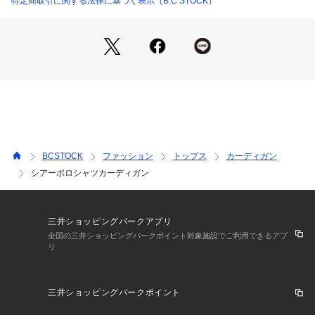
特定商取引に関する法律に基づく表示（B.C STOCK）
※取り扱いについては、商品についている品質表示でご確認く
ださい。
※こちらの商品は、Spick & Spanでの取り扱いになります。
 直接店舗へお問い合わせの際は Spick & Span店舗へお願いい
たします。
※照明の関係により、実際よりも色味が違って見える場合があ
ります。
BCSTOCK
ファッション
トップス
カーディガン
またパソコン・スマートフォンなどの環境により、若干製品と
シアーポロシャツカーディガン
画像のカラーが異なる場合もございます。
※商品の色味は、商品アップ画像をご参照ください。
ベージュ、ネイビー着用スタッフ:160cm、着用サイズ:フリー
三井ショッピングパークアプリ
オレンジ着用スタッフ:161cm、着用サイズ:フリー
全国の三井ショッピングパークポイント対象施設でご利用できるアプ
リ
三井ショッピングパークポイント