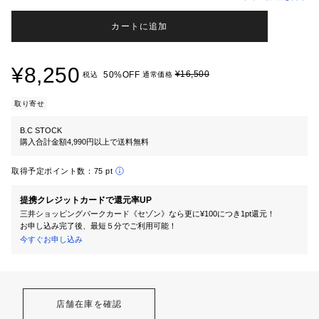
カートに追加
¥8,250
¥16,500
50%OFF
税込
通常価格
取り寄せ
B.C STOCK
購入合計金額4,990円以上で送料無料
取得予定ポイント数：
75 pt
提携クレジットカードで還元率UP
三井ショッピングパークカード《セゾン》なら更に¥100につき1pt還元！
お申し込み完了後、最短５分でご利用可能！
今すぐお申し込み
店舗在庫を確認