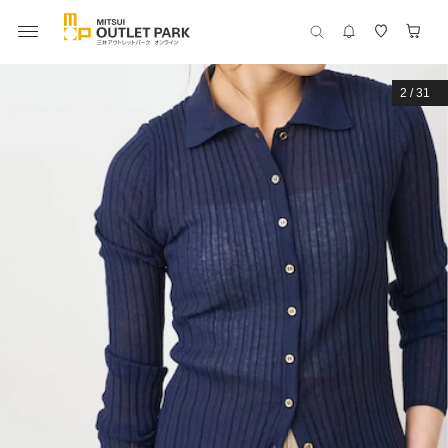
2
/
31