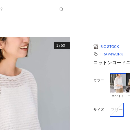
？
1
/
53
B.C STOCK
FRAMeWORK
コットンコード
カラー
ホワイト
フリー
サイズ