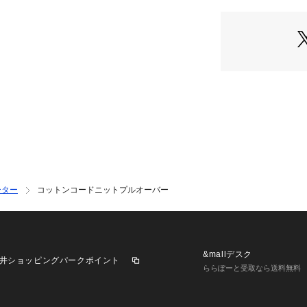
光沢感:なし
生地の厚さ:薄手
**********************
※取り扱いについ
確認ください。
※こちらの商品は、
ます。
直接店舗へお問い合
願い致します。
※照明の関係によ
ーター
コットンコードニットプルオーバー
合があります。
またパソコン・ス
製品と画像のカラ
予めご了承の上ご
&mallデスク
井ショッピングパークポイント
※商品の色味は、
ららぽーと受取なら送料無料
ホワイト着用スタッフ