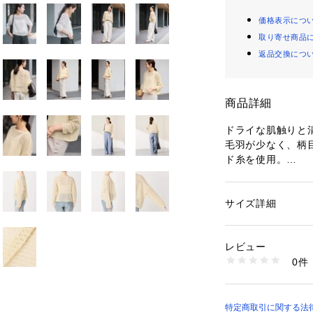
価格表示につ
取り寄せ商品
返品交換につ
商品詳細
ドライな肌触りと
毛羽が少なく、柄
ド糸を使用。
ドライな肌触りで
のある仕上がりに
ボートネックとや
サイズ詳細
性別：
レディース
すいデザインに。
カテゴリー：
ファッ
素材：本体:綿100%
暑い季節も快適に
生産国：中国
レビュー
洗濯：本体:ドライ
0件
**********************
品）
※詳しい洗濯方法に
透け感:あり
い
裏地:なし
商品番号：
10992000
伸縮性:あり
特定商取引に関する法律に
26080220721010