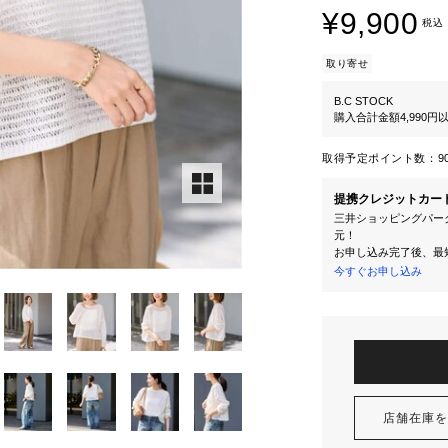
¥9,900
税込
取り寄せ
B.C STOCK
購入合計金額4,990
取得予定ポイント数：
9
提携クレジットカー
三井ショッピングパーク
元！
お申し込み完了後、最
今すぐお申し込み
店舗在庫