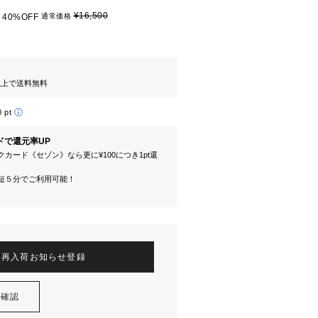
¥16,500
40%OFF
通常価格
円以上で送料無料
0 pt
ドで還元率UP
カード《セゾン》なら更に¥100につき1pt還
短５分でご利用可能！
再入荷お知らせ登録
を確認