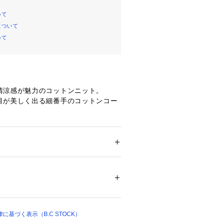
いて
について
いて
清涼感が魅力のコットンニット。
目が美しく出る細番手のコットンコー
心地よく、柄編みを施すことで清涼感
しました。
や短めの丈で、すっきりと着こなしや
ション
 ＞ 
トップス
 ＞ 
ニット・セーター
着られる一枚です。
クリーニング、デリケート製品（目の粗い製
ついては、商品の品質表示タグをご覧くださ
42266 
（モール）
基づく表示（B.C STOCK）
 （ショップ）