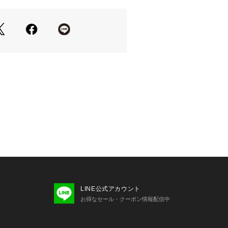
ては、商品についている品質表示でご
FRAMeWORK での取り扱いになり
わせの際は FRAMeWORK 店舗へお
り、実際よりも色味が違って見える場
マートフォンなどの環境により、若干
ーが異なる場合もございます。
注文ください。
LINE公式アカウント
商品アップ画像をご参照ください。
お得なセール・クーポン情報配信中
身長:165cm 着用サイズ: フリー