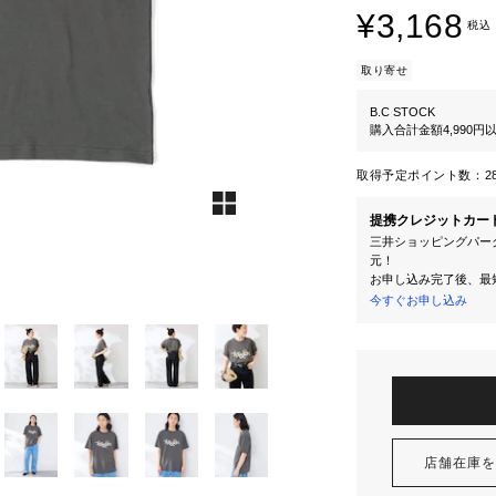
¥3,168
税込
取り寄せ
B.C STOCK
購入合計金額4,990
取得予定ポイント数：
2
提携クレジットカー
三井ショッピングパーク
元！
お申し込み完了後、最
今すぐお申し込み
店舗在庫