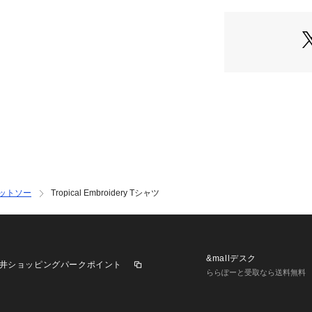
肌触りが良く、日
す。
刺繍部分にはポリ
上がりに。
カジュアルに着や
感を引き立ててい
■コーディネート
デニムやショーツ
タイルに最適です
シンプルなボトム
繍デザインを活か
ワイドパンツと合
ットソー
Tropical Embroidery Tシャツ
羽織りのインナー
1枚でもレイヤー
ムです。
&mallデスク
井ショッピングパークポイント
《画像についての
ららぽーと受取なら送料無料
※照明の関係によ
合があります。