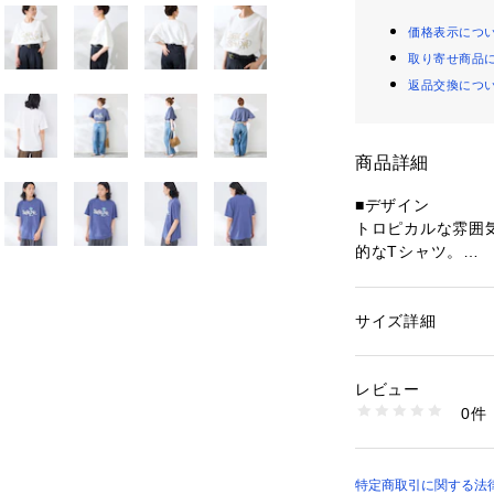
価格表示につ
取り寄せ商品
返品交換につ
商品詳細
■デザイン
トロピカルな雰囲
的なTシャツ。
ロゴに加えてさり
で、シンプルなが
れています。
サイズ詳細
性別：
レディース
程よくゆとりのあ
カテゴリー：
ファッ
素材：本体:綿100%
感もポイント。
生産国：中国
レビュー
1枚でコーディネ
洗濯：本体:洗濯機
0件
高める一着です。
※詳しい洗濯方法に
い
商品番号：
10992000
■素材
26071720200020
本体にはコットン1
特定商取引に関する法律に