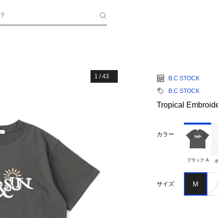
？
1
/
43
B.C STOCK
B.C STOCK
Tropical Embro
カラー
ブラック A
M
サイズ