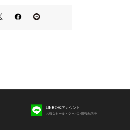
常使いしやすい快適な着心地が特徴で
エステル糸を採用し、立体感のある仕
すい中にも、アクセントとしての存在
ます。
と合わせた季節感のあるカジュアルス
。
と組み合わせることで、フロントの刺
した着こなしが完成します。
わせたリラックススタイルや、軽めの
としても活躍。
ドでも使える、着回し力の高いアイテ
LINE公式アカウント
ご注意》
お得なセール・クーポン情報配信中
り、実際よりも色味が違って見える場