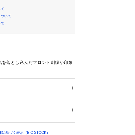
いて
について
いて
気を落とし込んだフロント刺繍が印象
げないモチーフを組み合わせること
らも存在感のあるデザインに仕上げら
メンズ
るシルエットで、リラックスした着用
ション
 ＞ 
トップス
 ＞ 
Tシャツ・カットソー
 刺繍糸:ポリエステル100%
ートの主役になる、シーズンムードを
洗い（弱）、色あせ、機械刺繍・手刺繍
ついては、商品の品質表示タグをご覧くださ
42455 
（モール）
 （ショップ）
00%素材を使用。
基づく表示（B.C STOCK）