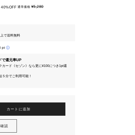
¥5,280
40%OFF
通常価格
円以上で送料無料
8 pt
ドで還元率UP
カード《セゾン》なら更に¥100につき1pt還
短５分でご利用可能！
カートに追加
を確認