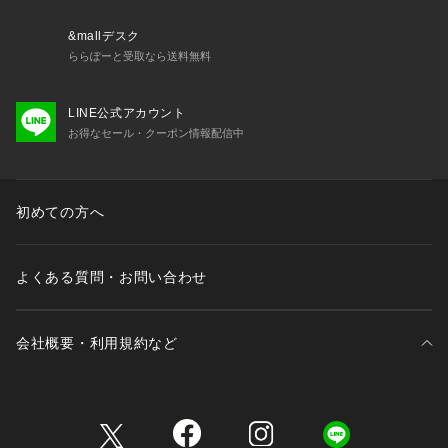
※商品の色味は、商品アップ画像をご参照ください。
&mallデスク
【商品のお気に入り登録について】
ららぽーと受取なら送料無料
「カートに入れる」右側のハートマークを押していただくと、
残り1点、セールなどの通知を受け取ることが出来ます。
LINE公式アカウント
お得なセール・クーポン情報配信中
【再入荷お知らせについて】
「カートに入れる」から「再入荷お知らせ」を押していただく
と
完売した商品が再入荷した際に、通知を受け取ることが出来ま
初めての方へ
す。
よくある質問・お問い合わせ
会社概要・利用規約など
三井不動産が展開する商業施設一覧