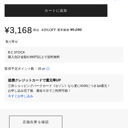
カートに追加
¥3,168
¥5,280
40%OFF
税込
通常価格
取り寄せ
B.C STOCK
購入合計金額4,990円以上で送料無料
取得予定ポイント数：
28 pt
提携クレジットカードで還元率UP
三井ショッピングパークカード《セゾン》なら更に¥100につき1pt還元！
お申し込み完了後、最短５分でご利用可能！
今すぐお申し込み
店舗在庫を確認