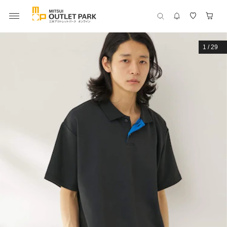
1
/
29