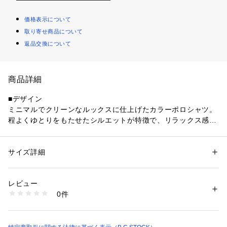
価格表示について
取り寄せ商品について
返品交換について
商品詳細
■デザイン
ミニマルでクリーンなルックスに仕上げたカラーポロシャツ。
程よくゆとりをもたせたシルエットが特徴で、リラックス感の
ある着用感を実現しています。
無駄のないシンプルなデザインながら、裾のドローコード仕様
によりシルエットの変化を楽しめるのもポイント。
サイズ詳細
性別：
メンズ
ベーシックなポロデザインをベースに、現代的なバランスへと
カテゴリー：
ファッション
 ＞ 
トップス
 ＞ 
ポロシャツ
素材：本体:ポリエステル55%、綿45% リブ:綿77%、ポリエステル22%、
アップデートした一着です。
ポリウレタン1%
レビュー
生産国：中国
0件
■素材
洗濯：本体:洗濯機洗い（弱）、色あせ、配色製品
※詳しい洗濯方法については、商品の品質表示タグをご覧ください
本体にはポリエステルとコットンをバランス良く混紡した素材
商品番号：
1099200042466 
（モール）
を採用。
26071720118010 （ショップ）
軽やかで扱いやすく、デイリーに着回しやすいのが特徴です。