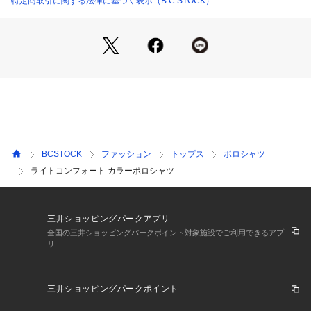
特定商取引に関する法律に基づく表示（B.C STOCK）
リブ部分にはコットンベースを使用し、適度な伸縮性をプラ
ス。
ポリウレタンをわずかに含むことでフィット感を高め、快適な
着心地をサポートします。
■コーディネート
デニムやチノパンと合わせたベーシックなカジュアルスタイル
に最適です。
ワイドパンツと合わせることで、トレンド感のあるリラックス
コーデが完成します。
BCSTOCK
ファッション
トップス
ポロシャツ
裾のドローコードを絞ることで丸みのあるシルエットを作り、
ライトコンフォート カラーポロシャツ
スタイリングのアクセントとしても活躍。
シンプルなデザインのため、幅広いテイストに馴染む汎用性の
高い一着です。
三井ショッピングパークアプリ
全国の三井ショッピングパークポイント対象施設でご利用できるアプ
リ
《画像についてのご注意》
※照明の関係により、実際よりも色味が違って見える場合があ
ります。
三井ショッピングパークポイント
またパソコン・スマートフォンなどの環境により、若干製品と
画像のカラーが異なる場合もございます。