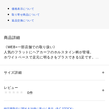
価格表示について
取り寄せ商品について
返品交換について
商品詳細
《WEB+一部店舗での取り扱い》
人気のフラットにヘアカーフのホルスタイン柄が登場。
ホワイトベースで足元に明るさをプラスできる1足です。
トウ先に1足1足手作業でプリーツを施したフラットシューズ。
足をしっかり包み込んでくれるやや深めの甲に、リボンを結び
サイズ詳細
性別：
レディース
目だけでカットし主張しすぎない絶妙なアクセント。
カテゴリー：
シューズ
 ＞ 
その他シューズ
素材：甲材:毛皮(牛) 底材:合成底
シンプルながらも、履いた時のバランスの良さを計算したデザ
生産国：日本
レビュー
インです。
洗濯：皮革製品
0件
※詳しい洗濯方法については、商品の品質表示タグをご覧ください
商品番号：
1099200042573 
（モール）
**********************
26192821159620 （ショップ）
【スタッフ着用コメント】
《スタッフH》
特定商取引に関する法律に基づく表示（B.C STOCK）