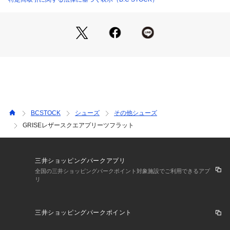
普段サイズ:23.5/着用サイズ:23.5
サイズ感: 素足で着用して、普段のサイズでジャスト。
履き心地:革がしっかりしているので、フィット感を感じるが
履き馴染みがでてくれば薄手のタイツ等履けそうです。
甲がやや深めで安定感のある履き心地。
**********************
*品番:26192821159610に他カラーがございます。
*柄の出かたには個体差がございますのでご了承ください。
*摩擦や濡れた状態での色移りにご注意ください。
BCSTOCK
シューズ
その他シューズ
*天然皮革を使用した商品の為、商品の仕上がりに個体差が生
GRISEレザースクエアプリーツフラット
じます。傷やシワ・色ムラ等につきましても、予めご了承くだ
さい。
*天然素材を使用した商品の為、毛並みや色味、毛の長さ等に
個体差がございます。
三井ショッピングパークアプリ
*照明の関係により、実際よりも色味が違って見える場合があ
全国の三井ショッピングパークポイント対象施設でご利用できるアプ
リ
ります。
またパソコン・スマートフォンなどの環境により、若干製品と
画像のカラーが異なる場合もございます。
三井ショッピングパークポイント
*商品の色味は、商品アップ画像をご参照ください。