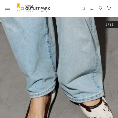
1
/
21