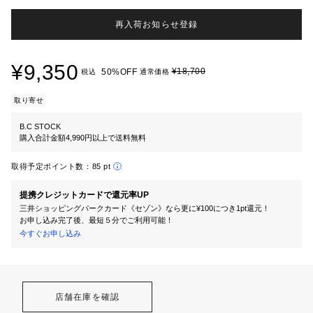
再入荷お知らせ登録
¥9,350
¥18,700
50%OFF
税込
通常価格
取り寄せ
B.C STOCK
購入合計金額4,990円以上で送料無料
取得予定ポイント数：
85 pt
提携クレジットカードで還元率UP
三井ショッピングパークカード《セゾン》なら更に¥100につき1pt還元！
お申し込み完了後、最短５分でご利用可能！
今すぐお申し込み
店舗在庫を確認