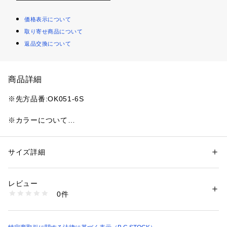
価格表示について
取り寄せ商品について
返品交換について
商品詳細
※先方品番:OK051-6S
※カラーについて
弊社販売カラー名:メーカーカラー名
ブラック(001):BLACK
サイズ詳細
性別：
レディース
【NEPLA./ネプラ】
カテゴリー：
ファッション
 ＞ 
トップス
 ＞ 
カーディガン
素材：組成:レーヨン65%、分類外繊維(和紙)20%、ナイロン15% 前立
2020SSよりスタート。
て・襟部分:綿100%
レビュー
ブランド名はNEO(ネオ)、PLANTE(プラント)による造語。
生産国：日本
0件
“BOTANICAL PRODUCT”をキーワードに、天然素材をベース
洗濯：本体:ドライクリーニング
※詳しい洗濯方法については、商品の品質表示タグをご覧ください
とし、 タデアイ、豆、炭といった植物性天然染料などを媒染
商品番号：
1099200042596 
（モール）
し、通常染料と掛け合わせたプロダクトを構築。
26080923000510 （ショップ）
その染色も古来から伝わる伝統的な手法の風合いに魅力を見出