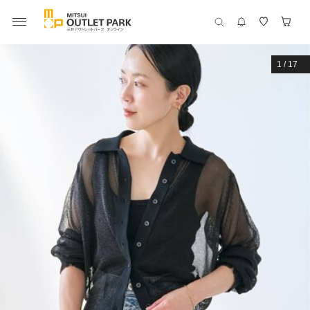
1
/
17