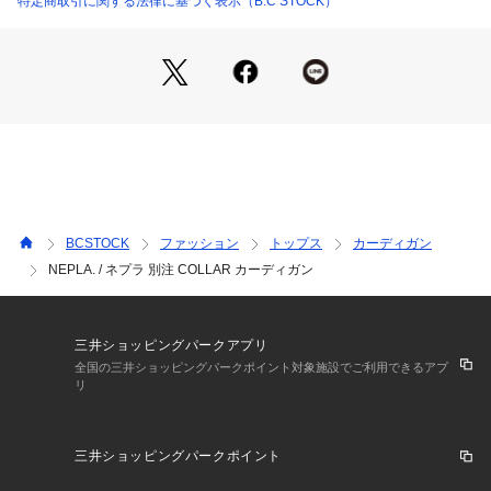
特定商取引に関する法律に基づく表示（B.C STOCK）
しながら、現代の技術に再生(NEO)し洗練された表情に仕上げ
た。
またその柔らかな色、風合いのある生地たちはクラシックなデ
ィテール、デザインステッチワークがほどこされている。
時を経て意味のある物を残すために、1つ1つの“丁寧さ”にこだ
わったプロダクトは、 モダンであり、日々を快く過ごす上質
な日常着となる。
**********************
透け感:あり
BCSTOCK
ファッション
トップス
カーディガン
裏地:なし
NEPLA. / ネプラ 別注 COLLAR カーディガン
伸縮性:あり
光沢感:なし
生地の厚さ:薄手
**********************
三井ショッピングパークアプリ
全国の三井ショッピングパークポイント対象施設でご利用できるアプ
リ
※取り扱いについては、商品についている品質表示でご確認く
ださい。
三井ショッピングパークポイント
※ 店頭及び屋内外での撮影画像は、光の当たり具合で色味が違
って見える場合があります。