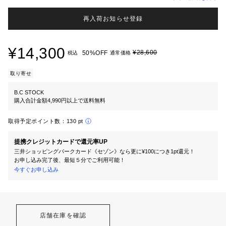
再入荷お知らせ登録
¥14,300
¥28,600
50%OFF
税込
通常価格
取り寄せ
B.C STOCK
購入合計金額4,990円以上で送料無料
取得予定ポイント数：
130 pt
提携クレジットカードで還元率UP
三井ショッピングパークカード《セゾン》なら更に¥100につき1pt還元！
お申し込み完了後、最短５分でご利用可能！
今すぐお申し込み
店舗在庫を確認