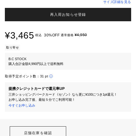
サイズ詳細を見る
再入荷お知らせ登録
¥3,465
¥4,950
30%OFF
税込
通常価格
取り寄せ
B.C STOCK
購入合計金額4,990円以上で送料無料
取得予定ポイント数：
31 pt
提携クレジットカードで還元率UP
三井ショッピングパークカード《セゾン》なら更に¥100につき1pt還元！
お申し込み完了後、最短５分でご利用可能！
今すぐお申し込み
店舗在庫を確認