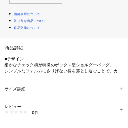
価格表示について
取り寄せ商品について
返品交換について
商品詳細
■デザイン
細かなチェック柄が特徴のボックス型ショルダーバッグ。
シンプルなフォルムにさりげない柄を落とし込むことで、カジ
ュアルながらもスタイリングのアクセントになるデザインに仕
上げられています。
サイドにはアウトポケットを配置し、収納力と使い勝手を両
サイズ詳細
性別：
レディース
メンズ
立。
カテゴリー：
バッグ
 ＞ 
ショルダーバッグ
素材：本体:綿100%
さらに内側にはZIPポケットを備えており、小物の仕分けにも
生産国：中国
レビュー
便利な実用性の高い仕様です。
商品番号：
1099200042720 
（モール）
0件
26092730000020 （ショップ）
■素材
本体にはコットン100%素材を使用。