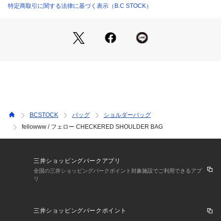
ナチュラルな風合いと軽やかな質感が特徴で、デイリー使いに
特定商取引に関する法律に基づく表示（B.C STOCK）
適した扱いやすい素材です。
しっかりとした生地感により、荷物を入れても型崩れしにく
く、安定したフォルムをキープします。
■コーディネート
カジュアルスタイルとの相性が良く、デニムやチノパン、スウ
ェットスタイルに自然に馴染みます。
シンプルなコーディネートに取り入れることで、チェック柄が
程よいアクセントに。
大きめのサイズ感を活かし、デイリーユースはもちろん、通
BCSTOCK
バッグ
ショルダーバッグ
勤・通学やちょっとした外出にも活躍します。
fellowww / フェロー CHECKERED SHOULDER BAG
ユニセックスで使いやすく、幅広いスタイルに取り入れやすい
アイテムです。
三井ショッピングパークアプリ
【fellowww / フェロー】
全国の三井ショッピングパークポイント対象施設でご利用できるアプ
リ
世代、性別を問わず、様々な(仲間)(同士)で使えることがコン
セプト。
彼らが提案する、モダンなアウトドアスタイルと遊び心のある
三井ショッピングパークポイント
ギミック感が溢れるブランド。