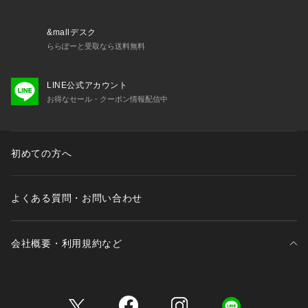
メーカー型番:
&mallデスク
ららぽーと受取なら送料無料
■カラーについて
弊社販売カラー名:メーカーカラー名
LINE公式アカウント
ブラウン (020):BRN
お得なセール・クーポン情報配信中
ネイビー (040):NVY
サックスブルー (048):SAX
■サイズについて
初めての方へ
弊社販売サイズ名:メーカーサイズ名
フリー (009):F
よくある質問・お問い合わせ
《画像についてのご注意》
※照明の関係により、実際よりも色味が違って見える場合があ
会社概要・利用規約など
ります。
またパソコン・スマートフォンなどの環境により、若干製品と
画像のカラーが異なる場合もございます。
三井不動産が展開する商業施設一覧
※商品の色味は、商品アップ画像をご参照ください。