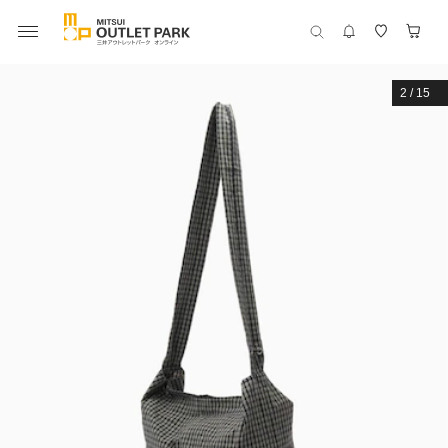
2
/
15