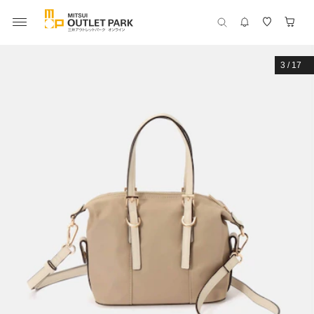
3
/
17