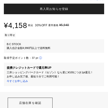
再入荷お知らせ登録
¥4,158
¥5,940
30%OFF
税込
通常価格
取り寄せ
B.C STOCK
購入合計金額4,990円以上で送料無料
取得予定ポイント数：
37 pt
提携クレジットカードで還元率UP
三井ショッピングパークカード《セゾン》なら更に¥100につき1pt還元！
お申し込み完了後、最短５分でご利用可能！
今すぐお申し込み
店舗在庫を確認