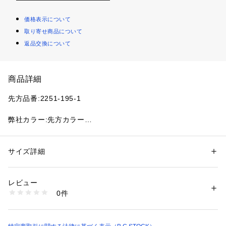
価格表示について
取り寄せ商品について
返品交換について
商品詳細
先方品番:2251-195-1
弊社カラー:先方カラー
ブラック(001):BK
ホワイト(010):GY
ベージュ(027):MO
サイズ詳細
性別：
レディース
カテゴリー：
バッグ
 ＞ 
ショルダーバッグ
・ホワイト(010)カラーはモカ寄りの色味になります。
生産国：中国
レビュー
商品番号：
1099200042748 
（モール）
0件
お出かけにぴったりなきれいめショルダーバッグ。
26092710005410 （ショップ）
取り外し可能なショルダーベルト付きで身軽にお出かけ出来ま
す。小ぶりながらも底マチがあるので収納力も◎旅先のサブバ
ッグなどにもおすすめです。