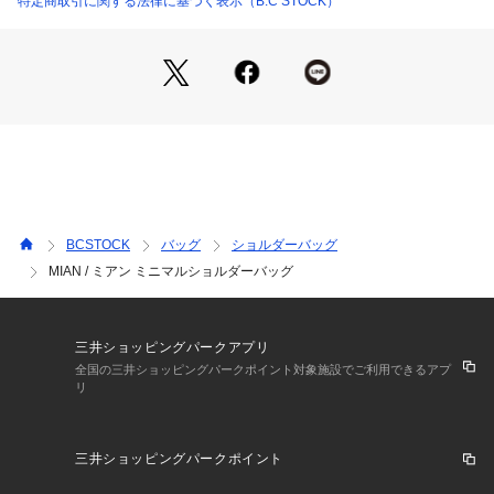
特定商取引に関する法律に基づく表示（B.C STOCK）
【MIAN/ミアン】
コーディネートにプラスすることで自分らしさを楽しむ、そん
な大人の女性に向けたブランド。スタンダードからトレンドを
取り入れたアイテムまで、機能的で遊び心のあるデイリーユー
スバッグを提案しています。
※取り扱いについては、商品についている品質表示でご確認く
ださい。
※こちらの商品は、B.C STOCKでの取り扱いになります。 直
BCSTOCK
バッグ
ショルダーバッグ
接店舗へお問い合わせの際はB.C STOCK店舗へお願い致しま
MIAN / ミアン ミニマルショルダーバッグ
す。
※照明の関係により、実際よりも色味が違って見える場合があ
ります。またパソコン・スマートフォンなどの環境により、若
干製品と画像のカラーが異なる場合もございます。
三井ショッピングパークアプリ
※商品の色味は、商品アップ画像をご参照ください。
全国の三井ショッピングパークポイント対象施設でご利用できるアプ
リ
三井ショッピングパークポイント