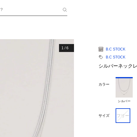
？
1
/
6
B.C STOCK
B.C STOCK
シルバーネックレ
カラー
シルバー
フリー
サイズ