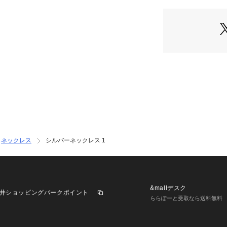
※取り扱いについ
確認ください。
※こちらの商品は、
す。 直接店舗へお問
お願い致します。
※照明の関係によ
合があります。ま
境により、若干製
います。
※商品の色味は、
ネックレス
シルバーネックレス 1
&mallデスク
井ショッピングパークポイント
ららぽーと受取なら送料無料