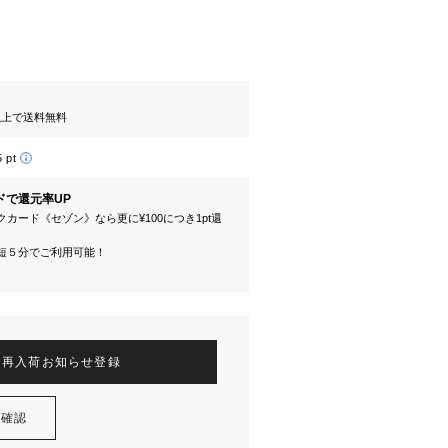
円以上で送料無料
5 pt
ドで還元率UP
カード《セゾン》なら更に¥100につき1pt還
短５分でご利用可能！
再入荷お知らせ登録
を確認