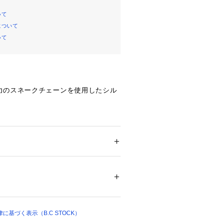
いて
について
いて
力のスネークチェーンを使用したシル
沿うチェーンが美しく、シンプルなが
象を与えます。無駄のないミニマルな
なコーディネートにも合わせやすく、
けるのはもちろん、重ね付けにもおす
ション
 ＞ 
腕時計・アクセサリー
 ＞ 
ネックレ
プで縦ラインを強調するデザインネッ
42756 
（モール）
 （ショップ）
基づく表示（B.C STOCK）