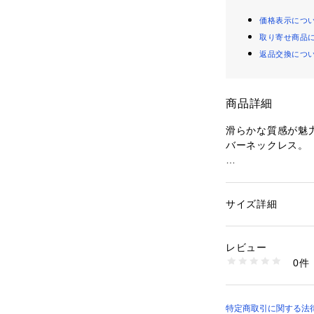
価格表示につ
取り寄せ商品
返品交換につ
商品詳細
滑らかな質感が魅
バーネックレス。
しなやかに首元に
らも洗練された印
デザインで、どん
サイズ詳細
性別：
レディース
1本でさらりと着
カテゴリー：
ファッ
ス
すめ。ロングタイ
レビュー
クレスです。
生産国：韓国
0件
商品番号：
10992000
26091710003010
素材:合金
原産国:韓国
特定商取引に関する法律に