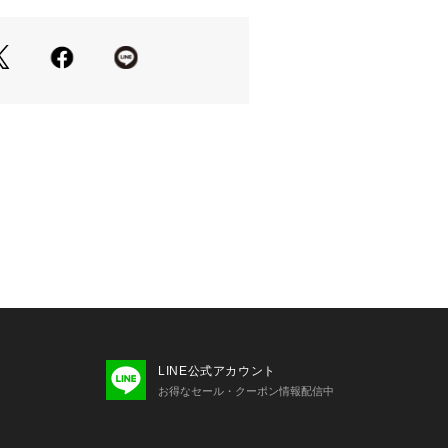
ては、商品についている品質表示でご
B.C STOCKでの取り扱いになりま
い合わせの際はB.C STOCK店舗へ
り、実際よりも色味が違って見える場
たパソコン・スマートフォンなどの環
品と画像のカラーが異なる場合もござ
商品アップ画像をご参照ください。
LINE公式アカウント
お得なセール・クーポン情報配信中