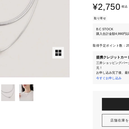
¥2,750
税込
取り寄せ
B.C STOCK
購入合計金額4,990
取得予定ポイント数：
2
提携クレジットカー
三井ショッピングパーク
元！
お申し込み完了後、最
今すぐお申し込み
店舗在庫