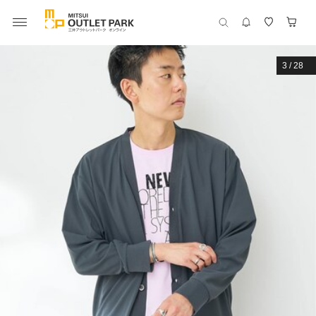
3
/
28