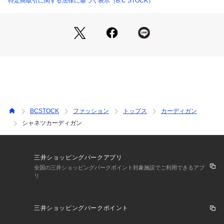
特定商取引に関する法律に基づく表示（B.C STOCK）
すい仕上がり。
さらっとしたタッチで肌離れが良く、快適な着心地が特徴で
す。
リブ部分にはストレッチ性を持たせることで、袖口や裾のフィ
ット感を高めています。
■コーディネート
Tシャツやシャツの上から軽く羽織るだけで、こなれた印象の
スタイリングが完成。
スラックスと合わせたきれいめコーデから、デニムやカーゴパ
BCSTOCK
ファッション
トップス
カーディガン
ンツと合わせたカジュアルスタイルまで幅広く対応します。
シャネツカーディガン
シンプルなデザインのため、オンオフ問わず着回しやすいアイ
テムです。
三井ショッピングパークアプリ
《画像についてのご注意》
全国の三井ショッピングパークポイント対象施設でご利用できるアプ
リ
※照明の関係により、実際よりも色味が違って見える場合があ
ります。
またパソコン・スマートフォンなどの環境により、若干製品と
三井ショッピングパークポイント
画像のカラーが異なる場合もございます。
※商品の色味は、商品アップ画像をご参照ください。