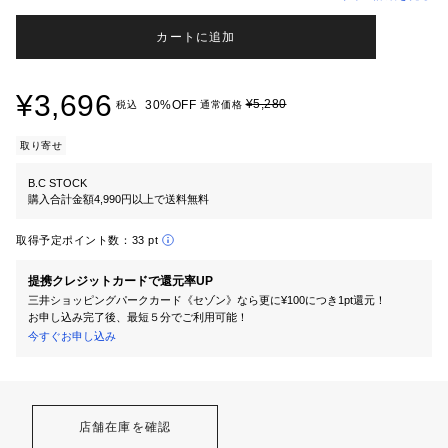
カートに追加
¥3,696
¥5,280
30%OFF
税込
通常価格
取り寄せ
B.C STOCK
購入合計金額4,990円以上で送料無料
取得予定ポイント数：
33 pt
提携クレジットカードで還元率UP
三井ショッピングパークカード《セゾン》なら更に¥100につき1pt還元！
お申し込み完了後、最短５分でご利用可能！
今すぐお申し込み
店舗在庫を確認