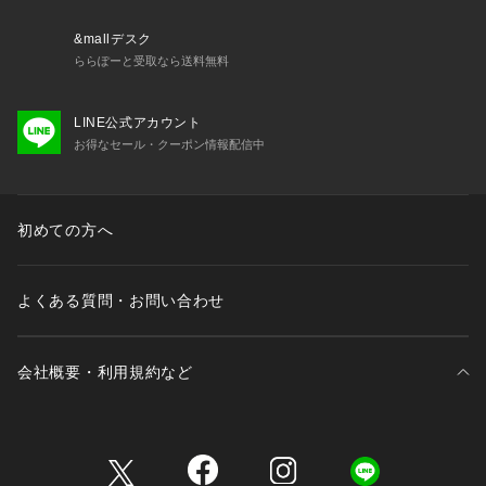
【商品のお気に入り登録について】
&mallデスク
「カートに入れる」右側のハートマークを押していただくと、
ららぽーと受取なら送料無料
在庫減少時や、セールなどの通知を受け取ることが出来ます。
LINE公式アカウント
【再入荷お知らせについて】
お得なセール・クーポン情報配信中
「カートに入れる」から「再入荷お知らせ」を押していただく
と
完売した商品が再入荷した際に、通知を受け取ることが出来ま
す。
初めての方へ
よくある質問・お問い合わせ
会社概要・利用規約など
三井不動産が展開する商業施設一覧