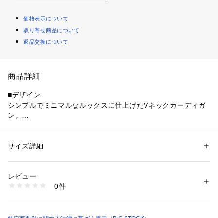
価格表示について
取り寄せ商品について
返品交換について
商品詳細
■デザイン
シンプルでミニマルなルックスに仕上げたVネックカーディガ
ン。
無駄のないクリーンなデザインに、程よくゆとりのあるシルエ
ットを組み合わせることで、リラックス感と上品さを兼ね備え
ています。
サイズ詳細
性別：
メンズ
フロントはベーシックなボタン仕様で、インナーを選ばず幅広
カテゴリー：
ファッション
 ＞ 
トップス
 ＞ 
カーディガン
素材：本体:ポリエステル100% リブ:ポリエステル98%、ポリウレタン2%
いスタイリングに対応。
生産国：中国
レビュー
軽やかな見た目で、シーズンの変わり目にも使いやすい一着で
洗濯：本体:洗濯機洗い（弱）
0件
す。
※詳しい洗濯方法については、商品の品質表示タグをご覧ください
商品番号：
1099200042878 
（モール）
26070720132010 （ショップ）
■素材
ポリエステルをベースにした機能素材を使用し、軽量で扱いや