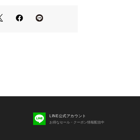
、インナーとして
もこなれた印象に。
の
せもおすすめです。
もございます。
品番:26030462715010)
ピース(品番:26040462700010)
取り扱い方法が異なります。
ては、商品についている品質表示でご
LINE公式アカウント
お得なセール・クーポン情報配信中
ント】 