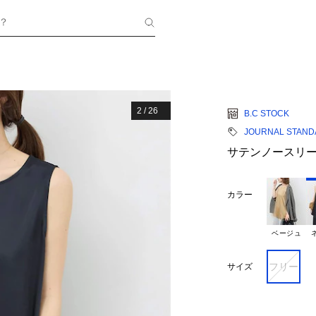
？
2
/
26
B.C STOCK
JOURNAL STANDA
サテンノースリ
カラー
ベージュ
フリー
サイズ