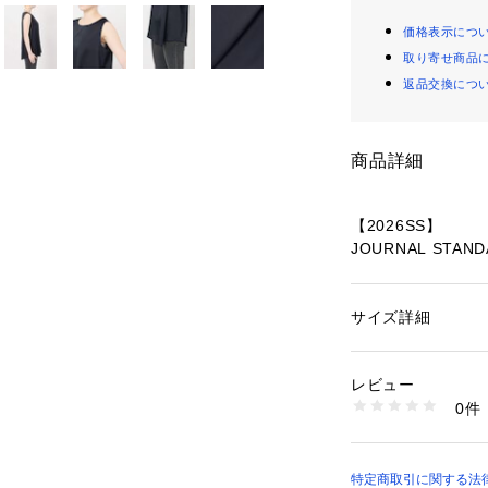
価格表示につ
取り寄せ商品
返品交換につ
商品詳細
【2026SS】
JOURNAL STAND
◆上品な光沢でス
ノースリーブ
サイズ詳細
性別：
レディース
カテゴリー：
ファッ
素材：本体:ポリエス
ソフトな肌触りと
生産国：中国
レビュー
しなやかな落ち感
洗濯：本体:手洗い
0件
さらっとした素材
※詳しい洗濯方法に
い
夏も着用できる嬉
商品番号：
10992000
すっきりとしたシ
26051462703010
程よい身幅感で身
特定商取引に関する法律に