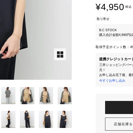
¥4,950
税込
取り寄せ
B.C STOCK
購入合計金額4,990
取得予定ポイント数：
4
提携クレジットカー
三井ショッピングパーク
元！
お申し込み完了後、最
今すぐお申し込み
店舗在庫