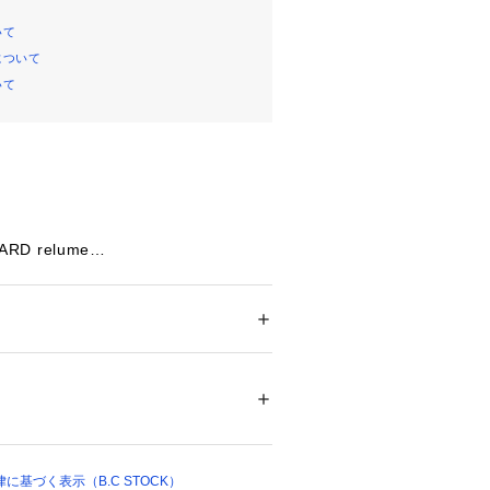
いて
について
いて
ARD relume
タイリングを引き立ててくれるサテン
ション
 ＞ 
トップス
 ＞ 
シャツ・ブラウス
テル100%
で穿き心地も良く
可能、サテン織物、色あせ
なので
ついては、商品の品質表示タグをご覧くださ
しい肉感。
42939 
（モール）
ンプルなシルエットですが
 （ショップ）
体のラインを拾いにくいのも◎
基づく表示（B.C STOCK）