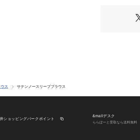
1枚ではもちろん
シャツを羽織って
同素材のパンツと
セットアップ合わ
同シリーズで下記
サテンイージーパンツ(
サテンノースリーブワン
※カラーによって
※取り扱いについ
確認ください。 
ラウス
サテンノースリーブブラウス
**********************
透け感:なし
裏地:なし
伸縮性:なし
光沢感:あり
&mallデスク
井ショッピングパークポイント
生地の厚さ:普通
ららぽーと受取なら送料無料
**********************
【スタッフ着用コメ