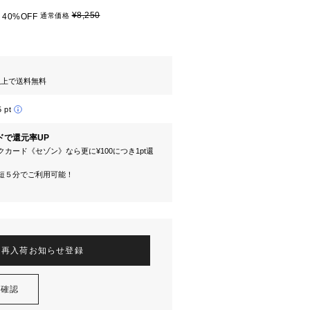
¥8,250
40%OFF
通常価格
円以上で送料無料
5 pt
ドで還元率UP
カード《セゾン》なら更に¥100につき1pt還
短５分でご利用可能！
再入荷お知らせ登録
を確認