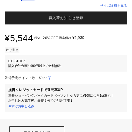
サイズ詳細を見る
再入荷お知らせ登録
¥5,544
¥6,930
20%OFF
税込
通常価格
取り寄せ
B.C STOCK
購入合計金額4,990円以上で送料無料
取得予定ポイント数：
50 pt
提携クレジットカードで還元率UP
三井ショッピングパークカード《セゾン》なら更に¥100につき1pt還元！
お申し込み完了後、最短５分でご利用可能！
今すぐお申し込み