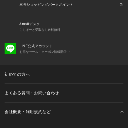
<お取り扱い上のご注意>
三井ショッピングパークポイント
白・淡色のものは無蛍光洗剤をご使用ください。濃色と白・淡
色のものは分けて洗ってください。アイロンの際はあて布をご
使用ください。プリント部分のアイロンはお避けください。プ
&mallデスク
リントは永久的なものではなく、着用や洗濯を繰り返すことに
ららぽーと受取なら送料無料
より、ひび割れや脱落することがあります。湿った状態や着用
中の摩擦により他の物に移染する恐れがあります。着用中の摩
LINE公式アカウント
擦や洗濯により、毛羽立ちやピル(毛玉)が生じることがありま
お得なセール・クーポン情報配信中
すので、お取り扱いにご注意ください。高温多湿になる場所
で、長時間放置・保管しないでください。
<ラメプリント>
この製品はラメプリントを施しています。永久的なものではな
初めての方へ
く、揉まれたり、摩擦を受けたりすると脱落しやすく、また着
用や洗濯により多少薄くなることがあります。加工の特性上避
けられませんのでご了承ください。着用や洗濯時の過度な摩擦
よくある質問・お問い合わせ
は、プリントの脱落につながりますのでご注意ください。
※こちらの商品は、B.C STOCKでの取り扱いになります。 直
接店舗へお問い合わせの際はB.C STOCK店舗へお願い致しま
会社概要・利用規約など
す。
※照明の関係により、実際よりも色味が違って見える場合があ
ります。またパソコン・スマートフォンなどの環境により、若