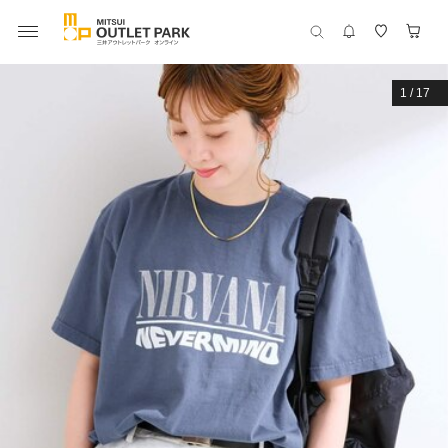
1
/
17