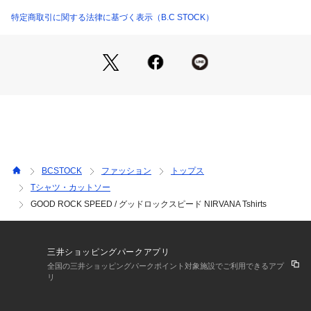
ジャケットのインナーとしても取り入れやすい一枚。
洗濯機洗い(弱)可能で気軽にお手入れできるのも嬉しいポイン
特定商取引に関する法律に基づく表示（B.C STOCK）
トです。
【GOOD ROCK SPEED / グッドロックスピード】
2010年に誕生したカットソーブランド。
アメカジテイストのグラフィックや、ヴィンテージライクな風
合い、着古されたヴィンテージ感があるのに、何故かどこか
『イマ』っぽい。
古き良き時代をリスペクトしながらも、『イマ』を大切にす
る。
そんな思いを大切にしながら、ひとつひとつデザインしていま
BCSTOCK
ファッション
トップス
す。
Tシャツ・カットソー
また、ロック・バンドやキャラクターなど世界中で愛されてい
GOOD ROCK SPEED / グッドロックスピード NIRVANA Tshirts
るポップアイコンとのコラボレーションも積極的に行っていま
す。
Tシャツにデニムにスニーカー。
いつの時代も愛される、STANDARDでFAVORITEなアイテム
三井ショッピングパークアプリ
たち。
全国の三井ショッピングパークポイント対象施設でご利用できるアプ
リ
※取り扱いについては、商品についている品質表示でご確認く
ださい。