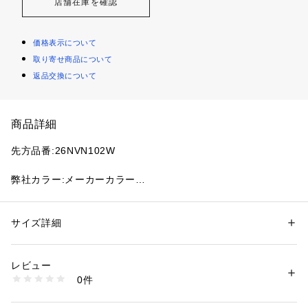
店舗在庫を確認
価格表示について
取り寄せ商品について
返品交換について
商品詳細
先方品番:26NVN102W
弊社カラー:メーカーカラー
ブルー A(045):LT.NAVY
弊社サイズ:メーカーサイズ
サイズ詳細
性別：
レディース
フリー(009):M
カテゴリー：
ファッション
 ＞ 
トップス
 ＞ 
Tシャツ・カットソー
素材：本体:綿100%
生産国：中国
レビュー
「NIRVANA」のロゴをプリントしたTシャツ。
洗濯：本体:洗濯機洗い（弱）
0件
NEVERMIND(ネヴァーマインド)のアートワークをプリントし
※詳しい洗濯方法については、商品の品質表示タグをご覧ください
商品番号：
1099200043017 
（モール）
たアイテム。存在感のあるラメプリントがアクセントになり、
26070710000720 （ショップ）