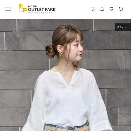
2
/
75