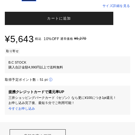
サイズ詳細を見る
カートに追加
¥5,643
¥6,270
10%OFF
税込
通常価格
取り寄せ
B.C STOCK
購入合計金額4,990円以上で送料無料
取得予定ポイント数：
51 pt
提携クレジットカードで還元率UP
三井ショッピングパークカード《セゾン》なら更に¥100につき1pt還元！
お申し込み完了後、最短５分でご利用可能！
今すぐお申し込み