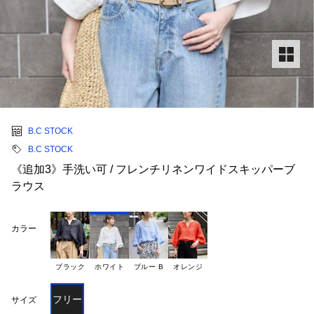
B.C STOCK
B.C STOCK
《追加3》手洗い可 / フレンチリネンワイドスキッパーブ
ラウス
カラー
ブラック
ホワイト
ブルー B
オレンジ
フリー
サイズ