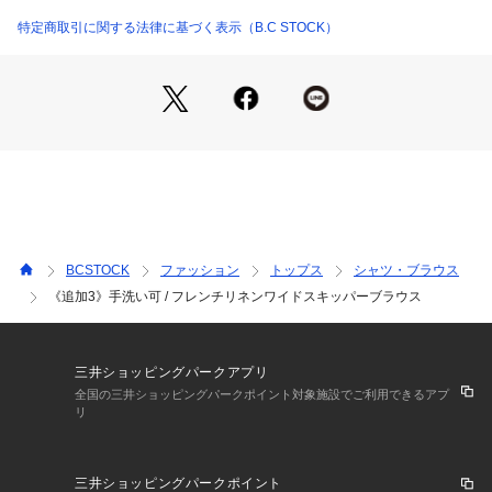
襟ぐりのスキッパー開きも抜け感が出て涼しく着ていただける
26051700811210 （ショップ）
便利なブラウスです。
特定商取引に関する法律に基づく表示（B.C STOCK）
手洗い可能でご自宅でのイージーケアができるのも嬉しいポイ
ントです!
●シリーズ商品
・フレンチリネンシリーズ
品番:26010700807010 《追加4》フレンチリネンテーラード
ジャケット
品番:26010700807110 《追加5》フレンチリネンテーラード
ジャケット
品番:26010700807210 《追加6》フレンチリネンテーラード
BCSTOCK
ファッション
トップス
シャツ・ブラウス
ジャケット
《追加3》手洗い可 / フレンチリネンワイドスキッパーブラウス
品番:26010700807310 《追加7》フレンチリネンテーラード
ジャケット
品番:26011700801010 フレンチリネンジレ
品番:26011700801110 《追加》フレンチリネンジレ
三井ショッピングパークアプリ
品番:26030700804010 《S/Mサイズ展開》フレンチリネンス
全国の三井ショッピングパークポイント対象施設でご利用できるアプ
リ
トレートパンツ
品番:26030700804110 《追加》《S/Mサイズ展開》フレンチ
リネンストレートパンツ
三井ショッピングパークポイント
品番:26030700804210 《追加2》《S/Mサイズ展開》フレン