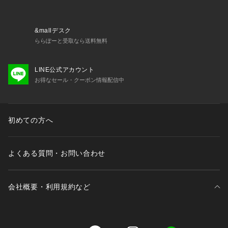
チリネンストレートパンツ
品番:26050700808010 《S/Mサイズ展開》2WAYフレンチリ
ネンシャツ
&mallデスク
品番:26050700808110 《追加》《S/Mサイズ展開》手洗い可
ららぽーと受取なら送料無料
 / 2WAYフレンチリネンシャツ
品番:26050700808210 《追加2》《S/Mサイズ展開》手洗い
LINE公式アカウント
可 / 2WAYフレンチリネンシャツ
お得なセール・クーポン情報配信中
品番:26050700808310 《追加3》《S/Mサイズ展開》手洗い
可 / 2WAYフレンチリネンシャツ
品番:26050700848010 フレンチリネンクロップ丈シャツ
品番:26051700809010 《追加7》フレンチリネン2wayブラウ
初めての方へ
ス
品番:26051700809110 《追加8》フレンチリネン2wayブラウ
ス
よくある質問・お問い合わせ
品番:26051700811010 《追加》フレンチリネンワイドスキッ
パーブラウス
品番:26051700811110 《追加2》フレンチリネンワイドスキ
会社概要・利用規約など
ッパーブラウス
品番:26051700811210 《追加3》フレンチリネンワイドスキ
ッパーブラウス
三井不動産が展開する商業施設一覧
品番:26060700810010 《S/Mサイズ展開》フレンチリネンギ