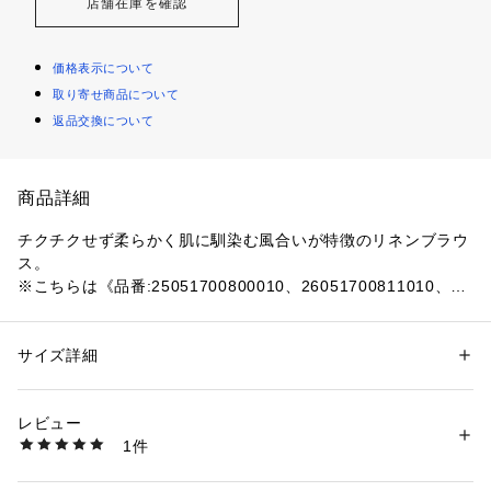
店舗在庫を確認
価格表示について
取り寄せ商品について
返品交換について
商品詳細
チクチクせず柔らかく肌に馴染む風合いが特徴のリネンブラウ
ス。
※こちらは《品番:25051700800010、26051700811010、26
051700811110》の追加商品です。
・同一商品でも個体差が生じるため、採寸内容に若干の差が生
じる場合がございます。
サイズ詳細
性別：
レディース
カテゴリー：
ファッション
 ＞ 
トップス
 ＞ 
シャツ・ブラウス
素材：本体:リネン100%
ノルマンディー地方で栽培されたフラックス(亜麻)を使用。
生産国：ミャンマー
レビュー
ポンチョのような雰囲気に見えるようにやや短めの着丈とワイ
洗濯：本体:手洗い可能、麻製品、製品洗い、デリケート製品（薄手の製
1件
ドな身幅でバランスをとり太めのお袖のゆったりとしたT型ブ
品・シルクなど）
※詳しい洗濯方法については、商品の品質表示タグをご覧ください
ラウスになっています。
商品番号：
1099200043018 
（モール）