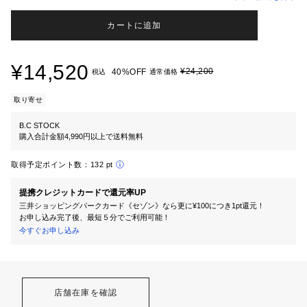
カートに追加
¥14,520
¥24,200
40%OFF
税込
通常価格
取り寄せ
B.C STOCK
購入合計金額4,990円以上で送料無料
取得予定ポイント数：
132 pt
提携クレジットカードで還元率UP
三井ショッピングパークカード《セゾン》なら更に¥100につき1pt還元！
お申し込み完了後、最短５分でご利用可能！
今すぐお申し込み
店舗在庫を確認