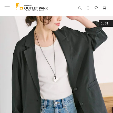
1
/
31