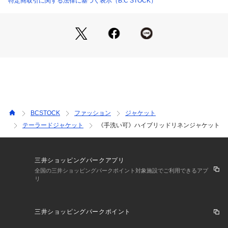
特定商取引に関する法律に基づく表示（B.C STOCK）
**********************
透け感:なし
裏地:なし
伸縮性:なし
光沢感:なし
生地の厚さ:普通
**********************
【スタッフ着用コメント】
《スタッフY》
20代後半/身長:163cm/普通/普段サイズ:L/着用サイズ:フリー
BCSTOCK
ファッション
ジャケット
サイズ感:大きめのサイズ感。手の甲まで隠れる袖丈がトレン
テーラードジャケット
《手洗い可》ハイブリッドリネンジャケット
ド感を演出。
素材感:しっかりした素材感なのにリネンが含まれてるので通
気性も良さそうな1着。
着心地:しなやかな素材感なので、長時間でも快適に着れそう
三井ショッピングパークアプリ
です。
全国の三井ショッピングパークポイント対象施設でご利用できるアプ
リ
**********************
※アテンション【色あせ】はベージュのみの該当します。
三井ショッピングパークポイント
日光や蛍光灯の光に弱く、色あせ(変色)しやすい性質があるの
で、長時間の直射日光は避けてください。