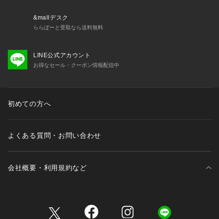
※取り扱いについては、商品についている品質表示でご確認く
&mallデスク
ださい。
ららぽーと受取なら送料無料
※こちらの商品は、Spick & Spanでの取り扱いになります。
LINE公式アカウント
 直接店舗へお問い合わせの際は Spick & Span店舗へお願いい
お得なセール・クーポン情報配信中
たします。
※照明の関係により、実際よりも色味が違って見える場合があ
ります。
初めての方へ
またパソコン・スマートフォンなどの環境により、若干製品と
画像のカラーが異なる場合もございます。
※商品の色味は、商品アップ画像をご参照ください。
よくある質問・お問い合わせ
ブラック着用スタッフ:158cm 着用サイズ:フリー
ベージュ着用スタッフ:160cm 着用サイズ:フリー
詳細着用スタッフ:163cm 着用サイズ:フリー
会社概要・利用規約など
三井不動産が展開する商業施設一覧