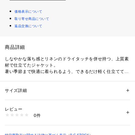
価格表示について
取り寄せ商品について
返品交換について
商品詳細
しなやかな落ち感とリネンのドライタッチを併せ持つ、上質素
材で仕立てたジャケット。
暑い季節まで快適に着られるよう、できるだけ軽く仕立ててい
ます。
程よいボックスシルエットのオーバーサイズで、きれいめから
カジュアルまで幅広いスタイリングに対応。
サイズ詳細
性別：
レディース
同素材のイージーパンツと合わせた、リラックス感のあるセッ
カテゴリー：
ファッション
 ＞ 
ジャケット
 ＞ 
テーラードジャケット
素材：本体:再生繊維(セルロース)75%、リネン25%
トアップスタイルもおすすめです。
生産国：中国
レビュー
洗濯：本体:手洗い可能、麻製品、セルロース・リヨセル製品
0件
▼他にもシリーズがございます。
※詳しい洗濯方法については、商品の品質表示タグをご覧ください
商品番号：
1099200043039 
（モール）
26051200800020 ハイブリッドリネンTブラウス
26010200804020 （ショップ）
26030200810020 ハイブリッドリネンイージーパンツ