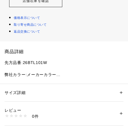
店舗在庫を確認
価格表示について
取り寄せ商品について
返品交換について
商品詳細
先方品番:26BTL101W
弊社カラー:メーカーカラー
ブルー A(045):LT.NAVY
弊社サイズ:メーカーサイズ
サイズ詳細
性別：
レディース
フリー(009):M
カテゴリー：
ファッション
 ＞ 
トップス
 ＞ 
Tシャツ・カットソー
素材：本体:綿100%
生産国：中国
レビュー
「THE BEATLES」のロゴを配したリンガーTシャツ。
洗濯：本体:洗濯機洗い（弱）
0件
ネックとスリーブに配色を効かせたリンガー仕様により、クラ
※詳しい洗濯方法については、商品の品質表示タグをご覧ください
商品番号：
1099200043045 
（モール）
シックな印象とヴィンテージライクな空気感を演出します。プ
26070710000620 （ショップ）