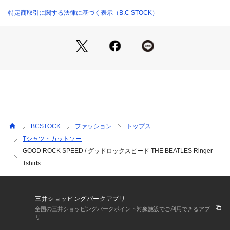
リントの配色が印象的な1枚です。デニムやワークパンツはも
ちろん、ジャケットのインナーとしても取り入れやすい一枚。
特定商取引に関する法律に基づく表示（B.C STOCK）
洗濯機洗い(弱)可能で気軽にお手入れできるのも嬉しいポイン
トです。
【GOOD ROCK SPEED / グッドロックスピード】
2010年に誕生したカットソーブランド。
アメカジテイストのグラフィックや、ヴィンテージライクな風
合い、着古されたヴィンテージ感があるのに、何故かどこか
『イマ』っぽい。
古き良き時代をリスペクトしながらも、『イマ』を大切にす
る。
BCSTOCK
ファッション
トップス
そんな思いを大切にしながら、ひとつひとつデザインしていま
Tシャツ・カットソー
す。
GOOD ROCK SPEED / グッドロックスピード THE BEATLES Ringer
また、ロック・バンドやキャラクターなど世界中で愛されてい
るポップアイコンとのコラボレーションも積極的に行っていま
Tshirts
す。
Tシャツにデニムにスニーカー。
いつの時代も愛される、STANDARDでFAVORITEなアイテム
三井ショッピングパークアプリ
たち。
全国の三井ショッピングパークポイント対象施設でご利用できるアプ
リ
※取り扱いについては、商品についている品質表示でご確認く