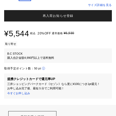
サイズ詳細を見る
再入荷お知らせ登録
¥5,544
¥6,930
20%OFF
税込
通常価格
取り寄せ
B.C STOCK
購入合計金額4,990円以上で送料無料
取得予定ポイント数：
50 pt
提携クレジットカードで還元率UP
三井ショッピングパークカード《セゾン》なら更に¥100につき1pt還元！
お申し込み完了後、最短５分でご利用可能！
今すぐお申し込み