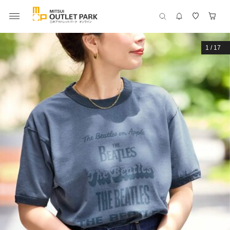
1
/
17