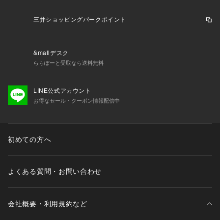
ださい。
<お取り扱い上のご注意>
三井ショッピングパークポイント
白・淡色のものは無蛍光洗剤をご使用ください。濃色と白・淡
色のものは分けて洗ってください。アイロンの際はあて布をご
使用ください。プリント部分のアイロンはお避けください。プ
&mallデスク
リントは永久的なものではなく、着用や洗濯を繰り返すことに
ららぽーと受取なら送料無料
より、ひび割れや脱落することがあります。湿った状態や着用
中の摩擦により他の物に移染する恐れがあります。着用中の摩
擦や洗濯により、毛羽立ちやピル(毛玉)が生じることがありま
LINE公式アカウント
すので、お取り扱いにご注意ください。高温多湿になる場所
お得なセール・クーポン情報配信中
で、長時間放置・保管しないでください。
<顔料染め>
この製品には顔料が使用されています。着用や洗濯による「摩
初めての方へ
擦」や「こすれ」により、顔料が徐々に白化し、ムラのような
部分が現れることがあります。また袖山や脇などにラインが入
ったり、見頃と袖・リブ部分に若干の色差が生じる場合があり
よくある質問・お問い合わせ
ますが、これらは顔料製品の特徴です。加工の特性上、斜行
(生地がねじれて見える状態)が生じたり、色味・加工・サイズ
には個体差がございますので、あらかじめご了承ください。着
用や洗濯の際は以下の点にご注意ください。
会社概要・利用規約など
・着用中の汗や摩擦により、ほかの衣類やバッグなどへの色移