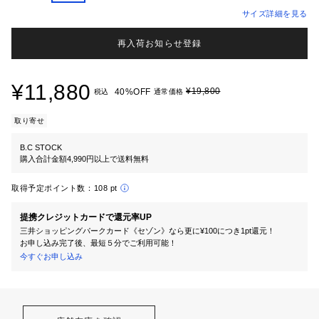
サイズ詳細を見る
再入荷お知らせ登録
¥11,880
¥19,800
40%OFF
税込
通常価格
取り寄せ
B.C STOCK
購入合計金額4,990円以上で送料無料
取得予定ポイント数：
108 pt
提携クレジットカードで還元率UP
三井ショッピングパークカード《セゾン》なら更に¥100につき1pt還元！
お申し込み完了後、最短５分でご利用可能！
今すぐお申し込み