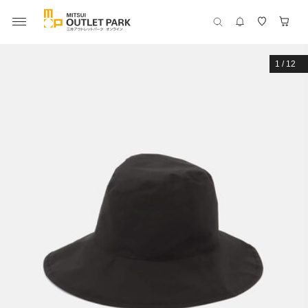
1
/
12