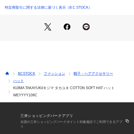
ない日本のハットブランド。
昨今のスタイリングに欠かかすことのできないハットは、季節
特定商取引に関する法律に基づく表示（B.C STOCK）
感、トレンド感のあるロングブリムにクラッシュの遊び心を加
えた、被る人の個性を引き立たせるようなディティールとシル
エットが魅力です。
こちらの商品は、IENAでの取り扱いになります。
直接店舗へお問い合わせの際はIENA店舗へお願い致します。
※取り扱いについては、商品についている品質表示でご確認く
ださい。
BCSTOCK
ファッション
帽子・ヘアアクセサリー
※照明の関係により、実際よりも色味が違って見える場合があ
ハット
ります。
KIJIMA TAKAYUKI/キジマ タカユキ COTTON SOFT HAT ハット
またパソコン・スマートフォンなどの環境により、若干製品と
画像のカラーが異なる場合もございます。
WEYYYY108C
※商品の色味は、商品アップ画像をご参照ください。
三井ショッピングパークアプリ
全国の三井ショッピングパークポイント対象施設でご利用できるアプ
リ