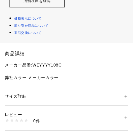
店舗在庫を確認
価格表示について
取り寄せ商品について
返品交換について
商品詳細
メーカー品番:WEYYYY108C
弊社カラー:メーカーカラー
ブラック(001):BLACK
ブルー(044):SAXEBLUE 
サイズ詳細
性別：
レディース
弊社サイズ:メーカーサイズ
カテゴリー：
ファッション
 ＞ 
帽子・ヘアアクセサリー
 ＞ 
ハット
素材：表地:コットン100% 裏地:コットン100%
フリーサイズ(009):ONE
生産国：日本
レビュー
洗濯：本体:手洗い可能
0件
【KIJIMA TAKAYUKI/キジマ タカユキ】
※詳しい洗濯方法については、商品の品質表示タグをご覧ください
商品番号：
1099200043099 
（モール）
丁寧な物作りで世界の名だたるハットブランドにも引けをとら
26095910000710 （ショップ）