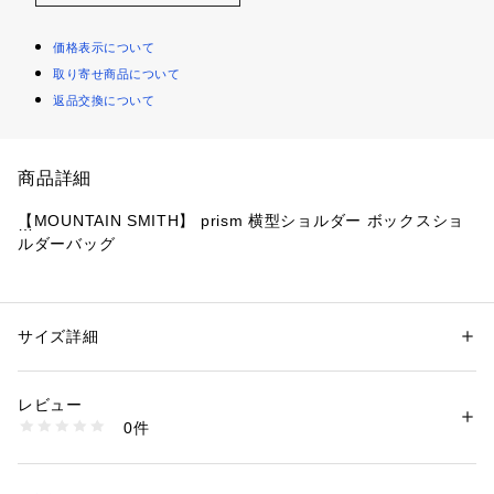
価格表示について
取り寄せ商品について
返品交換について
商品詳細
【MOUNTAIN SMITH】 prism 横型ショルダー ボックスショ
ルダーバッグ
25SS 新作入荷
■特徴
サイズ詳細
性別：
レディース
メンズ
前身ポケット部分にはMountain Smithのロゴがデザインさ
カテゴリー：
バッグ
 ＞ 
ショルダーバッグ
素材：ポリエステル100%
れ、往年の“Mountain Smith”らしさを踏襲したショルダーバッ
生産国：ベトナム
レビュー
グ。
商品番号：
1099300000018 
（モール）
0件
前身にはファスナー付きポケットがあり、荷物の仕分けに便
155125140 （ショップ）
利。中身を落として紛失する心配もありません。
収納口は大きく開くため、かさばる荷物の取り出しもスムーズ