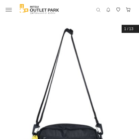
1
/
13