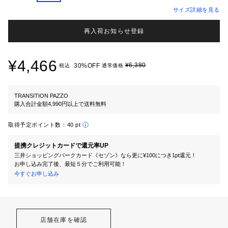
サイズ詳細を見る
再入荷お知らせ登録
¥4,466
¥6,380
30%OFF
税込
通常価格
TRANSITION PAZZO
購入合計金額4,990円以上で送料無料
取得予定ポイント数：
40 pt
提携クレジットカードで還元率UP
三井ショッピングパークカード《セゾン》なら更に¥100につき1pt還元！
お申し込み完了後、最短５分でご利用可能！
今すぐお申し込み
店舗在庫を確認