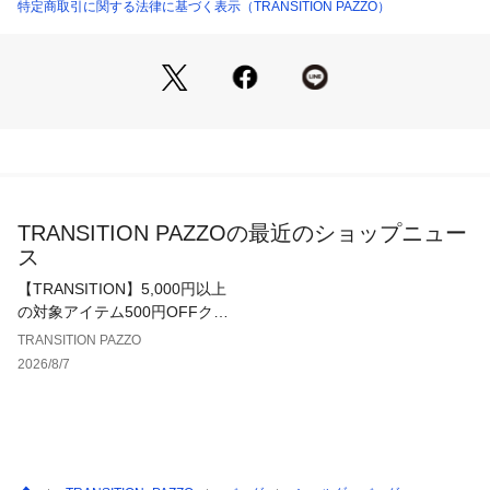
に行えます。
特定商取引に関する法律に基づく表示（TRANSITION PAZZO）
内装にはスマホを仕切れるモバイルポケットが付いています。
本体正面にはMountain Smithを象徴する黄色のバンジーコー
ドをデザイン、タオルなどを引っ掛けてお使いいただけます。
男女問わずご使用いただけます。
■仕様
高さ19 × 横26 × マチ8cm
容量：約3.5L
TRANSITION PAZZOの最近のショップニュー
■素材
ス
ポリエステル 100%
【TRANSITION】5,000円以上
【MOUNTAIN SMITH】 
の対象アイテム500円OFFクー
MOUNTAIN SMITHは1979年、Patrick Smithにより設立され
ポン配布中！
TRANSITION PAZZO
ました。
2026/8/7
Patrick Smithは心からアウトドアを愛し、現在でも毎年少なく
とも100日はキャンピングをしています。
1980年代前半、Mountainsmith社はデイパックとウエストバ
ッグを融合させた画期的ともいえるランバーバッグを生み出し
アウトドア業界へ乗り出しました。
その後、アクティブなアウトドアライフを充実させるべく、最