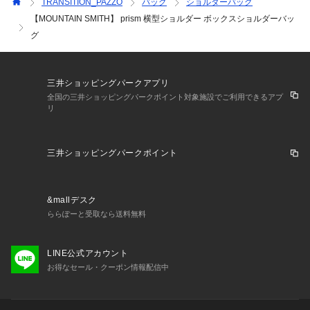
TRANSITION_PAZZO
バッグ
ショルダーバッグ
高のパック及びバッグを開発する事に全力をつくし、優れた製
【MOUNTAIN SMITH】 prism 横型ショルダー ボックスショルダーバッ
品を作り出した結果、数々の賞を受賞。
グ
Mountainsmith社はいち早くアウトドア業界で豊富なアウトド
アトラベルカメラバッグコレクションをスタートさせるなど
「Mountainsmith」のイノベーションの歴史は今日も続いてい
三井ショッピングパークアプリ
ます。
全国の三井ショッピングパークポイント対象施設でご利用できるアプ
リ
【よりお買い物をお楽しみいただく為に】
▼商品のお気に入り登録
三井ショッピングパークポイント
完売カラーの再入荷通知や、ラスト1点の通知、セールの通知
も受けることができます。
&mallデスク
▼ブランドのお気に入り登録
ららぽーと受取なら送料無料
新商品や再入荷等、いち早くブランドのお得な情報を受け取る
ことがきます。
LINE公式アカウント
お得なセール・クーポン情報配信中