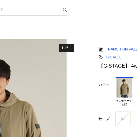
？
1
/
6
TRANSITION PAZ
G-STAGE
【G-STAGE】 
カラー
その他ベージ

M
サイズ