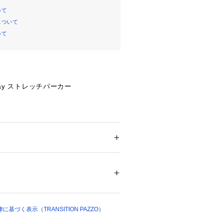
いて
について
いて
way ストレッチパーカー

めの高機能パーカー

と機能性を兼ね備えたデザインに、ド
メンズ
が開発した最先端のナイロンベース
ション
 ＞ 
アウター
 ＞ 
ブルゾン・スタジャン
、ポリウレタン 19％
」ファブリックを使用。

00039 
（モール）
り、軽量ながらも優れた防風性と撥水
ップ）


兼ね備えた一着となっています。

基づく表示（TRANSITION PAZZO）