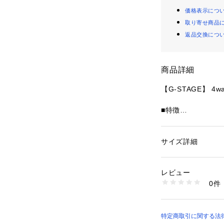
価格表示につ
取り寄せ商品
返品交換につ
商品詳細
【G-STAGE】 4
■特徴

洗練された大人のた
都会的なスタイル
サイズ詳細
性別：
レディース
イツのルドルフ社
カテゴリー：
ファッ
素材：ナイロン 81%
「Ruco-therm
生産国：中国
レビュー
商品番号：
10993000
0件
この特殊素材によ
155108060 （ショ
性を実現しました。
快適性と実用性を
特定商取引に関する法律に