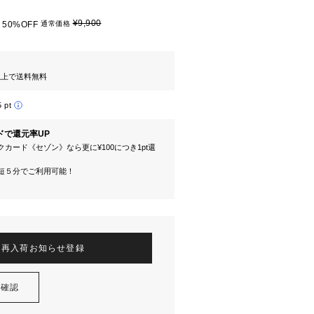
¥9,900
50%OFF
通常価格
円以上で送料無料
5 pt
ドで還元率UP
カード《セゾン》なら更に¥100につき1pt還
短５分でご利用可能！
再入荷お知らせ登録
を確認