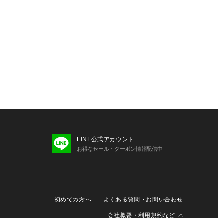


生を豊かに価値を感じる＂ 気軽に着れ
遊び服 ＂品と遊び心が共存するファッ
しやすい価格で提供し着る人の人生を
ァッションの力を信じ唯一無二の価値
が我々の使命です。

て　

当、48＝Mサイズ相当、50＝Lサイズ
LINE公式アカウント
お得なセール・クーポン情報配信中
初めての方へ
よくある質問・お問い合わせ
会社概要・利用規約など