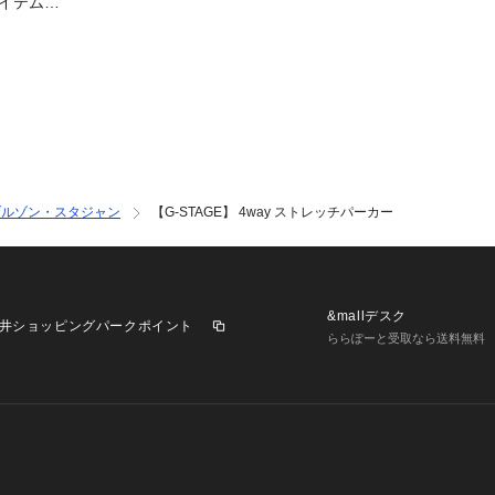
アイテム50
”Change your life”
ファッションで人
る大人男の品ある
ションをアクセス
より豊かにするフ
を創造し続けること
※サイズ表記につい
　46＝Sサイズ相
ブルゾン・スタジャン
【G-STAGE】 4way ストレッチパーカー
相当 となります。
&mallデスク
井ショッピングパークポイント
ららぽーと受取なら送料無料