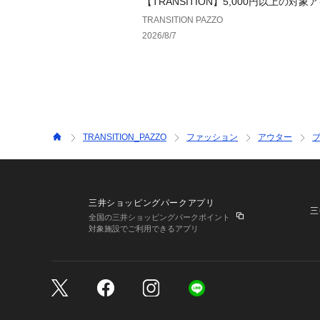
【TRANSITION】5,000円以上の対象
0円OFFクーポン配布中！
TRANSITION PAZZO
2026/8/7
TRANSITION_PAZZO
ファッション
アウター
三井ショッピングパークアプリ
三
全国の三井ショッピングパークポイント
対象施設でご利用できるアプリ