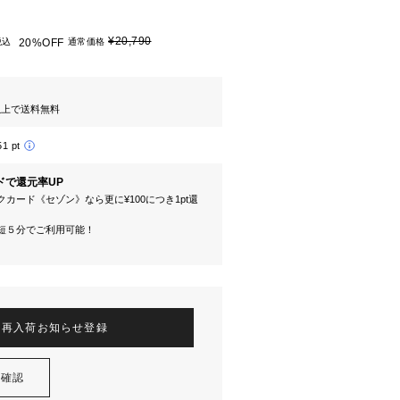
¥20,790
税込
20%OFF
通常価格
円以上で送料無料
51 pt
ドで還元率UP
カード《セゾン》なら更に¥100につき1pt還
短５分でご利用可能！
再入荷お知らせ登録
を確認