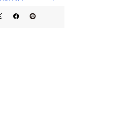
ゆとりのあるシルエット。
 レーヨン48%, ポリウレタン2%
 EXCHANGE】（アルマーニ エクスチェ
クスチェンジ(A|X ARMANI EXCHAN
カのファッションブランド。ジョルジオ
ッセンスを受け継ぎ、ストリートカルチ
ージックなどからインスパイアされた
メンズ、ウィメンズ、アクセサリーな
ョルジオ アルマーニのカジュアルライ
メリカで誕生した。
いて
、3＝XLサイズ相当 となります。