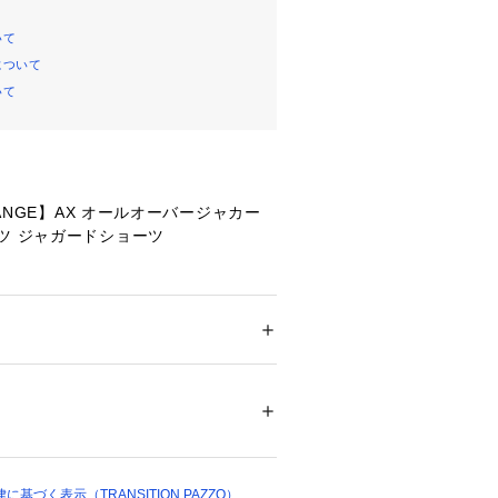
いて
について
いて
CHANGE】AX オールオーバージャカー
ツ ジャガードショーツ

ャカードロゴがポイントのハーフパン
スがブレンドされ、滑らかな肌触りが
す。
ション
 ＞ 
パンツ
 ＞ 
その他パンツ
%, レーヨン48%, ポリウレタン2%
もジャカードロゴならスタイリングに
り入れやすいアイテムです。
00263 
（モール）
エストが調整しやすい仕様になってい
ップ）
ンのおでかけ時に重宝するパンツで
基づく表示（TRANSITION PAZZO）