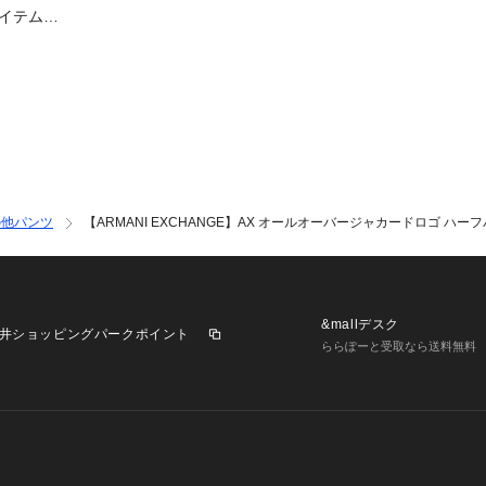
アイテム50
の他パンツ
【ARMANI EXCHANGE】AX オールオーバージャカードロゴ ハ
&mallデスク
井ショッピングパークポイント
ららぽーと受取なら送料無料