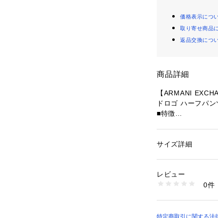
価格表示につ
取り寄せ商品
返品交換につ
商品詳細
【ARMANI EX
ドロゴ ハーフパン
■特徴
オールオーバージ
ツ。
素材にヴィスコー
サイズ詳細
性別：
メンズ
快適な履き心地で
カテゴリー：
ファッ
素材：ポリエステル50
ロゴが苦手な方で
生産国：カンボジア
レビュー
馴染みやすく、取
商品番号：
10993000
0件
絞り紐があり、ウ
155114040 （ショ
ます。
アクティブなシー
す。
特定商取引に関する法律に