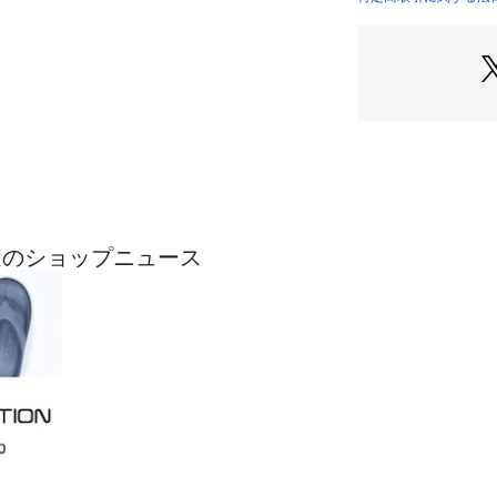
■シルエット
ハリのある程よい
■素材
ポリエステル50%,
【A|X ARMANI
ンジ）
A|X アルマーニ エ
GE)は、アメリ
の最近のショップニュース
 アルマーニのエ
ャー、ダンスミュ
スタイルを提案。
どを提供する。ジ
ン。1991年にア
※サイズ表記につ
　2＝Lサイズ相当