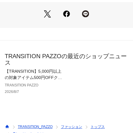
に取り入れやすいアイテムです。
■素材
コットン100%
素材はタフな生地感のコットンを使用しているので、ヘビーユ
ーズしていただけるアイテムです！
※サイズ表記について
　2＝Mサイズ相当、3＝Lサイズ相当、４＝XLサイズ相当 とな
TRANSITION PAZZOの最近のショップニュー
ります。
ス
【ICONIQ】 (アイコニック)
【TRANSITION】5,000円以上
2022年春夏よりスタートした新ブランド「ICONIQ (アイコニ
の対象アイテム500円OFFクー
ック)」。
ポン配布中！
TRANSITION PAZZO
誰もが知っているアイコニックな人物やキャラクターをオマー
2026/8/7
ジュした遊び心のあるグラフィックデザインが特徴。
ICONICという言葉には「象徴的」「伝統的」という意味があ
りますが、ICONIQのQはQuestionのQで、それに対して疑問
を持つという意味が込められています。
TRANSITION_PAZZO
ファッション
トップス
【よりお買い物をお楽しみいただく為に】