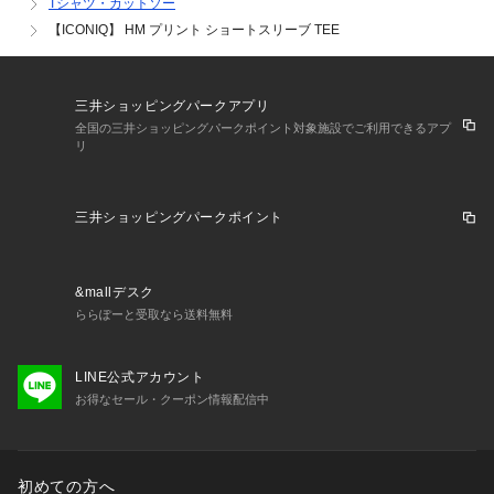
Tシャツ・カットソー
▼商品のお気に入り登録
【ICONIQ】 HM プリント ショートスリーブ TEE
完売カラーの再入荷通知や、ラスト1点の通知、セールの通知
も受けることができます。
三井ショッピングパークアプリ
▼ブランドのお気に入り登録
全国の三井ショッピングパークポイント対象施設でご利用できるアプ
新商品や再入荷等、いち早くブランドのお得な情報を受け取る
リ
ことがきます。
三井ショッピングパークポイント
&mallデスク
ららぽーと受取なら送料無料
LINE公式アカウント
お得なセール・クーポン情報配信中
初めての方へ