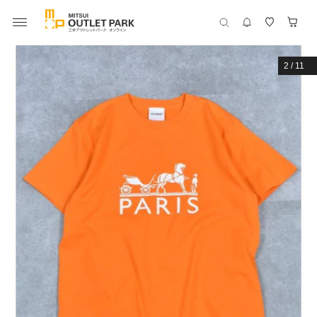
2
/
11