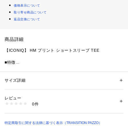
価格表示について
取り寄せ商品について
返品交換について
商品詳細
【ICONIQ】 HM プリント ショートスリーブ TEE
■特徴
人気ブランドをオマージュしたプリントデザインが印象的なT
シャツ。
フロント・バック共に、プリントが施されているデザインなの
サイズ詳細
性別：
レディース
メンズ
で、これからの季節、一枚で着ても活躍するデザインです。
カテゴリー：
ファッション
 ＞ 
トップス
 ＞ 
Tシャツ・カットソー
素材：コットン100%
インナーとしても使いやすいサイズ感なのでロングシーズンで
生産国：中国
レビュー
お楽しみいただけます。
商品番号：
1099300000598 
（モール）
0件
155121350 （ショップ）
■シルエット
程よいゆとりのあるリラックスシルエット。 
ワイドすぎないデザインなので、大人の方でもコーディネイト
特定商取引に関する法律に基づく表示（TRANSITION PAZZO）