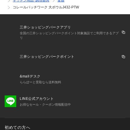
キッチン用品･調理器具
食器
コレールパッチワーク 大ボウルJ432-PTW
三井ショッピングパークアプリ
全国の三井ショッピングパークポイント対象施設でご利用できるアプ
リ
三井ショッピングパークポイント
&mallデスク
ららぽーと受取なら送料無料
LINE公式アカウント
お得なセール・クーポン情報配信中
初めての方へ