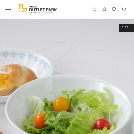
1
/
2