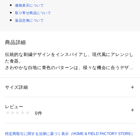
価格表示について
取り寄せ商品について
返品交換について
商品詳細
伝統的な刺繍デザインをインスパイアし、現代風にアレンジし
た食器。

さわやかな白地に青色のパターンは、様々な機会に合うデザイ
ンのお皿です。

●食洗器対応

サイズ詳細
性別：
レディース
メンズ
キッズ・ベビー
●電子レンジ対応

カテゴリー：
生活雑貨
 ＞ 
キッチン用品･調理器具
 ＞ 
食器
素材：全面積層強化ガラス
●オーブン対応

生産国：アメリカ
レビュー
●生産国：アメリカ

商品番号：
1099400000053 
（モール）
0件
CP-8785 （ショップ）
同じ形の異なる柄を検索される場合は『ハイフン以降のアルフ
ァベットを除いたJから始まる品番』を検索窓に入れることで
検索可能です。

特定商取引に関する法律に基づく表示（HOME & FIELD FACTORY STORE）
例：『コレール　J106』