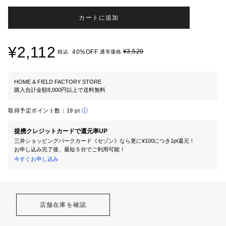
カートに追加
¥2,112
¥3,520
40%OFF
税込
通常価格
HOME & FIELD FACTORY STORE
購入合計金額8,000円以上で送料無料
取得予定ポイント数：
19 pt
提携クレジットカードで還元率UP
三井ショッピングパークカード《セゾン》なら更に¥100につき1pt還元！
お申し込み完了後、最短５分でご利用可能！
今すぐお申し込み
店舗在庫を確認