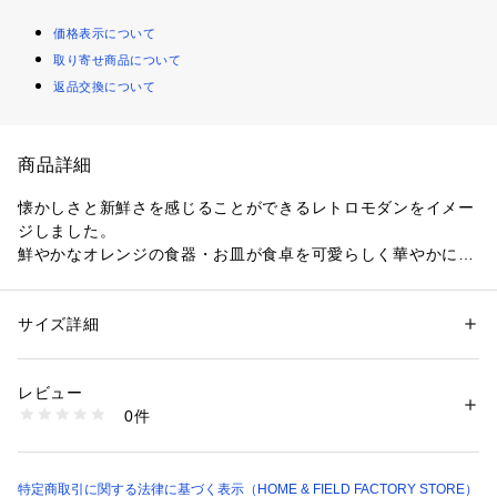
価格表示について
取り寄せ商品について
返品交換について
商品詳細
懐かしさと新鮮さを感じることができるレトロモダンをイメー
ジしました。

鮮やかなオレンジの食器・お皿が食卓を可愛らしく華やかに飾
ります。

●食洗器対応

サイズ詳細
性別：
レディース
メンズ
キッズ・ベビー
●電子レンジ対応

カテゴリー：
生活雑貨
 ＞ 
キッチン用品･調理器具
 ＞ 
食器
素材：全面積層強化ガラス
●オーブン対応

生産国：アメリカ
レビュー
●生産国：アメリカ

商品番号：
1099400000077 
（モール）
0件
CP-9090 （ショップ）
同じ形の異なる柄を検索される場合は『ハイフン以降のアルフ
ァベットを除いたJから始まる品番』を検索窓に入れることで
検索可能です。

特定商取引に関する法律に基づく表示（HOME & FIELD FACTORY STORE）