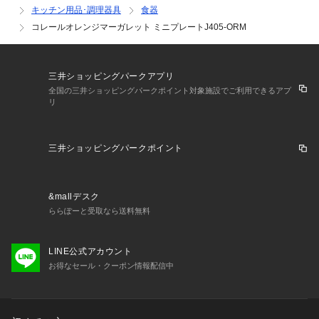
キッチン用品･調理器具
食器
コレールオレンジマーガレット ミニプレートJ405-ORM
三井ショッピングパークアプリ
全国の三井ショッピングパークポイント対象施設でご利用できるアプ
リ
三井ショッピングパークポイント
&mallデスク
ららぽーと受取なら送料無料
LINE公式アカウント
お得なセール・クーポン情報配信中