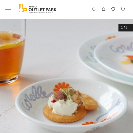
1
/
2