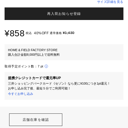
サイズ詳細を見る
再入荷お知らせ登録
¥858
¥1,430
40%OFF
税込
通常価格
HOME & FIELD FACTORY STORE
購入合計金額8,000円以上で送料無料
取得予定ポイント数：
7 pt
提携クレジットカードで還元率UP
三井ショッピングパークカード《セゾン》なら更に¥100につき1pt還元！
お申し込み完了後、最短５分でご利用可能！
今すぐお申し込み
店舗在庫を確認