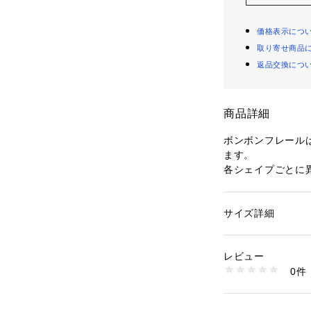
価格表示につ
取り寄せ商品
返品交換につ
商品詳細
ボンボンフレール
ます。

各シェイプごとに
で、食卓を華やかに
●食洗器対応

サイズ詳細
性別：
レディース
●電子レンジ対応

カテゴリー：
生活雑
素材：全面積層強化
●オーブン対応

生産国：アメリカ
レビュー
●生産国：アメリカ
商品番号：
10994000
0件
CP-9170 （ショッ
同じ形の異なる柄
アルファベットを