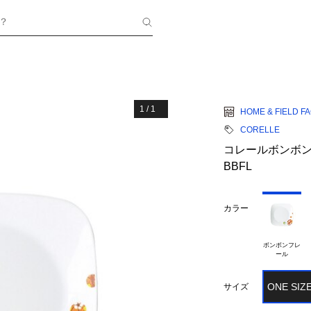
？
1
/
1
HOME & FIELD F
CORELLE
コレールボンボンフ
BBFL
カラー
ボンボンフレ

ONE SIZ
サイズ