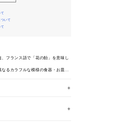
いて
について
いて
は、フランス語で「花の飴」を意味し
異なるカラフルな模様の食器・お皿
演出します。

メンズ
キッズ・ベビー
貨
 ＞ 
キッチン用品･調理器具
 ＞ 
食器
ガラス


00093 
（モール）
プ）
を検索される場合は『ハイフン以降の
除いたJから始まる品番』を検索窓に