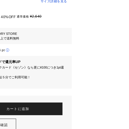
サイズ詳細を見る
¥2,640
40%OFF
通常価格
ORY STORE
円以上で送料無料
4 pt
ドで還元率UP
カード《セゾン》なら更に¥100につき1pt還
短５分でご利用可能！
カートに追加
を確認