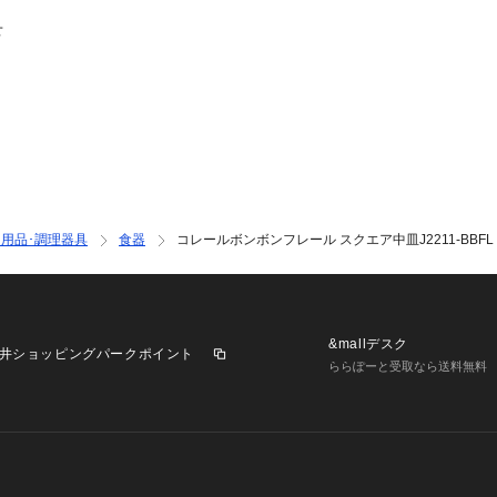
せ
用品･調理器具
食器
コレールボンボンフレール スクエア中皿J2211-BBFL
&mallデスク
井ショッピングパークポイント
ららぽーと受取なら送料無料