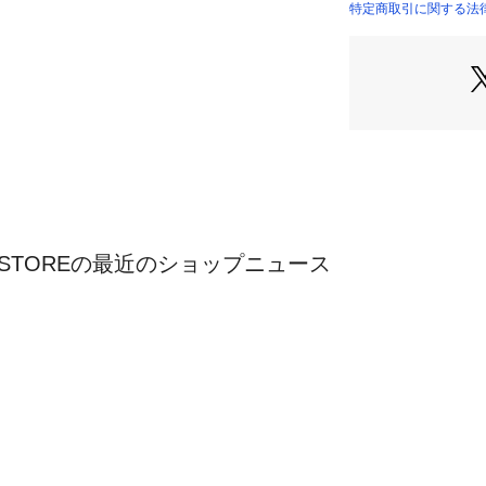
入れることで検索可
特定商取引に関する法律に基
例：『コレール　J
STORE）
ORY STOREの最近のショップニュース