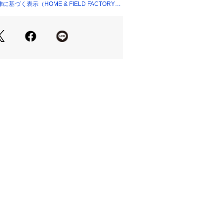
能です。

づく表示（HOME & FIELD FACTORY
106』