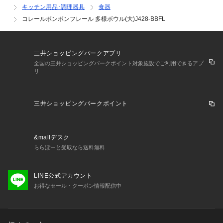
キッチン用品･調理器具
食器
コレールボンボンフレール 多様ボウル(大)J428-BBFL
三井ショッピングパークアプリ
全国の三井ショッピングパークポイント対象施設でご利用できるアプ
リ
三井ショッピングパークポイント
&mallデスク
ららぽーと受取なら送料無料
LINE公式アカウント
お得なセール・クーポン情報配信中