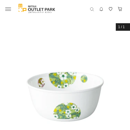
1
/
1