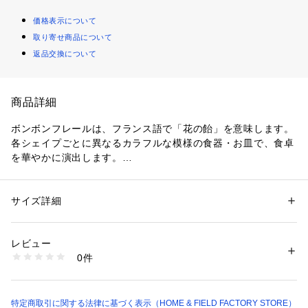
価格表示について
取り寄せ商品について
返品交換について
商品詳細
ボンボンフレールは、フランス語で「花の飴」を意味します。

各シェイプごとに異なるカラフルな模様の食器・お皿で、食卓
を華やかに演出します。

●食洗器対応

●電子レンジ対応

サイズ詳細
性別：
レディース
メンズ
キッズ・ベビー
●オーブン対応

カテゴリー：
生活雑貨
 ＞ 
キッチン用品･調理器具
 ＞ 
食器
素材：全面積層強化ガラス
●生産国：アメリカ

生産国：アメリカ
レビュー
商品番号：
1099400000104 
（モール）
0件
同じ形の異なる柄を検索される場合は『ハイフン以降のアルフ
CP-9181 （ショップ）
ァベットを除いたJから始まる品番』を検索窓に入れることで
検索可能です。

例：『コレール　J106』
特定商取引に関する法律に基づく表示（HOME & FIELD FACTORY STORE）