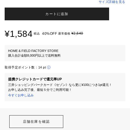
サイズ詳細を見る
カートに追加
¥1,584
¥2,640
40%OFF
税込
通常価格
HOME & FIELD FACTORY STORE
購入合計金額8,000円以上で送料無料
取得予定ポイント数：
14 pt
提携クレジットカードで還元率UP
三井ショッピングパークカード《セゾン》なら更に¥100につき1pt還元！
お申し込み完了後、最短５分でご利用可能！
今すぐお申し込み
店舗在庫を確認