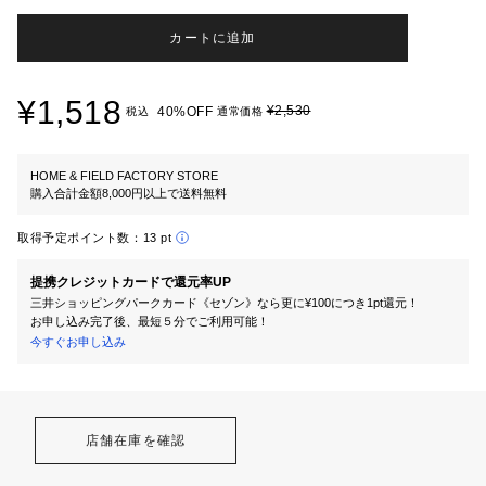
カートに追加
¥1,518
¥2,530
40%OFF
税込
通常価格
HOME & FIELD FACTORY STORE
購入合計金額8,000円以上で送料無料
取得予定ポイント数：
13 pt
提携クレジットカードで還元率UP
三井ショッピングパークカード《セゾン》なら更に¥100につき1pt還元！
お申し込み完了後、最短５分でご利用可能！
今すぐお申し込み
店舗在庫を確認