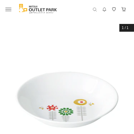
1
/
1