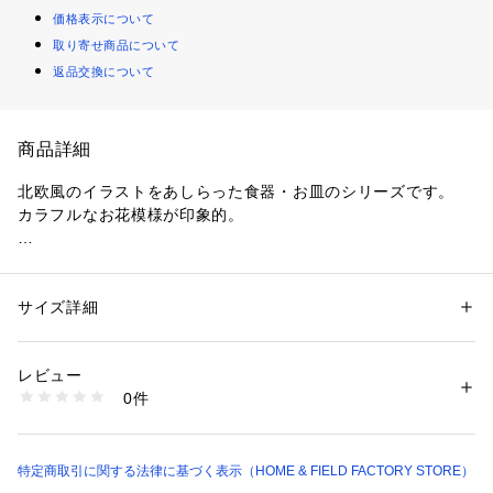
価格表示について
取り寄せ商品について
返品交換について
商品詳細
北欧風のイラストをあしらった食器・お皿のシリーズです。

カラフルなお花模様が印象的。

●食洗器対応

●電子レンジ対応

●オーブン対応

サイズ詳細
性別：
レディース
メンズ
キッズ・ベビー
●生産国：アメリカ

カテゴリー：
生活雑貨
 ＞ 
キッチン用品･調理器具
 ＞ 
食器
素材：全面積層強化ガラス
生産国：アメリカ
レビュー
同じ形の異なる柄を検索される場合は『ハイフン以降のアルフ
商品番号：
1099400000117 
（モール）
0件
ァベットを除いたJから始まる品番』を検索窓に入れることで
CP-9194 （ショップ）
検索可能です。

例：『コレール　J106』
特定商取引に関する法律に基づく表示（HOME & FIELD FACTORY STORE）