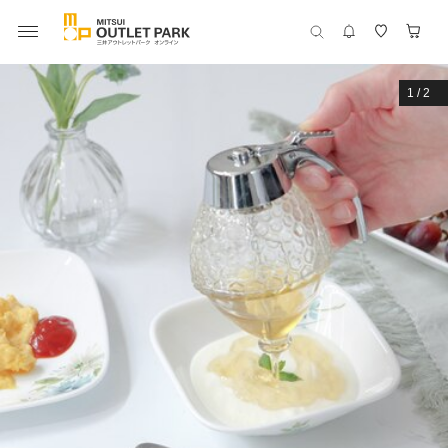
1
/
2