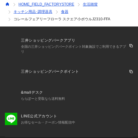
HOME_FIELD_FACTORYSTORE
生活雑貨
キッチン用品･調理器具
食器
コレールフェアリーフローラ スクエア小ボウルJ2310-FFA
三井ショッピングパークアプリ
全国の三井ショッピングパークポイント対象施設でご利用できるアプ
リ
三井ショッピングパークポイント
&mallデスク
ららぽーと受取なら送料無料
LINE公式アカウント
お得なセール・クーポン情報配信中