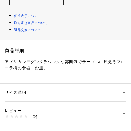
価格表示について
取り寄せ商品について
返品交換について
商品詳細
アメリカンモダンクラシックな雰囲気でテーブルに映えるフロ
ーラ柄の食器・お皿。

●食洗器対応

●電子レンジ対応

●オーブン対応

サイズ詳細
性別：
レディース
メンズ
キッズ・ベビー
●生産国：アメリカ

カテゴリー：
生活雑貨
 ＞ 
キッチン用品･調理器具
 ＞ 
食器
素材：全面積層強化ガラス
生産国：アメリカ
レビュー
同じ形の異なる柄を検索される場合は『ハイフン以降のアルフ
商品番号：
1099400000141 
（モール）
0件
ァベットを除いたJから始まる品番』を検索窓に入れることで
CP-9470 （ショップ）
検索可能です。

例：『コレール　J106』