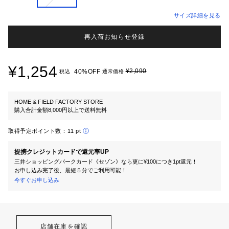
サイズ詳細を見る
再入荷お知らせ登録
¥1,254
¥2,090
40%OFF
税込
通常価格
HOME & FIELD FACTORY STORE
購入合計金額8,000円以上で送料無料
取得予定ポイント数：
11 pt
提携クレジットカードで還元率UP
三井ショッピングパークカード《セゾン》なら更に¥100につき1pt還元！
お申し込み完了後、最短５分でご利用可能！
今すぐお申し込み
店舗在庫を確認