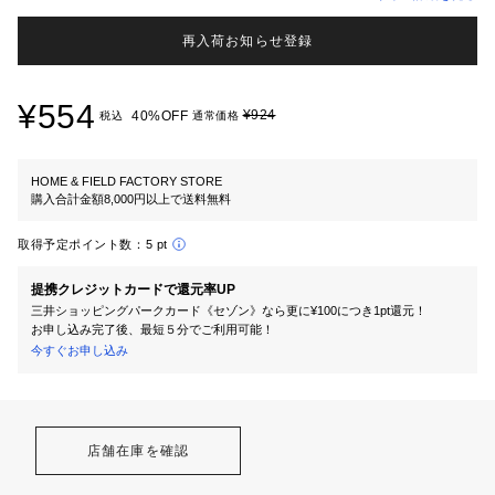
再入荷お知らせ登録
¥554
¥924
40%OFF
税込
通常価格
HOME & FIELD FACTORY STORE
購入合計金額8,000円以上で送料無料
取得予定ポイント数：
5 pt
提携クレジットカードで還元率UP
三井ショッピングパークカード《セゾン》なら更に¥100につき1pt還元！
お申し込み完了後、最短５分でご利用可能！
今すぐお申し込み
店舗在庫を確認