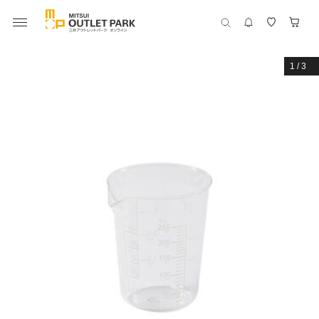
1
/
3