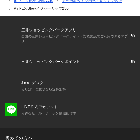
キッチン用品･調理器具
その他キッチン用品・キッチン雑貨
PYREX Blowメジャーカップ250
三井ショッピングパークアプリ
全国の三井ショッピングパークポイント対象施設でご利用できるアプ
リ
三井ショッピングパークポイント
&mallデスク
ららぽーと受取なら送料無料
LINE公式アカウント
お得なセール・クーポン情報配信中
初めての方へ