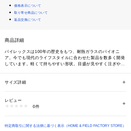
価格表示について
取り寄せ商品について
返品交換について
商品詳細
パイレックスは100年の歴史をもつ、耐熱ガラスのパイオニ
ア。今でも現代のライフスタイルに合わせた製品を数多く開発
しています。軽くて持ちやすい形状。目盛が見やすく注ぎやす
いメジャーカップです。●満水容量：350ml●電子レンジ可●食
洗器対応
サイズ詳細
性別：
レディース
メンズ
キッズ・ベビー
カテゴリー：
生活雑貨
 ＞ 
キッチン用品･調理器具
 ＞ 
その他キッチン用
品・キッチン雑貨
素材：耐熱ガラス（耐熱温度差120℃）
レビュー
生産国：中国
0件
商品番号：
1099400000197 
（モール）
CP-8635 （ショップ）
特定商取引に関する法律に基づく表示（HOME & FIELD FACTORY STORE）