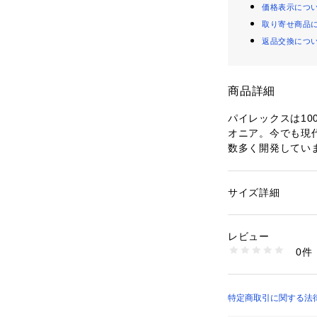
価格表示につ
取り寄せ商品
返品交換につ
商品詳細
パイレックスは1
オニア。今でも現
数多く開発してい
見やすく注ぎやす
50ml●電子レンジ
サイズ詳細
性別：
レディース
カテゴリー：
生活雑
チン用品・キッチン
素材：耐熱ガラス（耐
レビュー
生産国：中国
0件
商品番号：
10994000
CP-8636 （ショッ
特定商取引に関する法律に基
STORE）