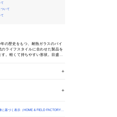
いて
について
いて
00年の歴史をもつ、耐熱ガラスのパイ
代のライフスタイルに合わせた製品を
ます。軽くて持ちやすい形状。目盛が
いメジャーカップです。●満水容量：6
可●食洗器対応
メンズ
キッズ・ベビー
貨
 ＞ 
キッチン用品･調理器具
 ＞ 
その他キッ
雑貨
熱温度差120℃）
00198 
（モール）
プ）
づく表示（HOME & FIELD FACTORY