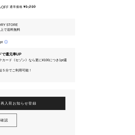
¥1,210
%OFF
通常価格
ORY STORE
円以上で送料無料
pt
ドで還元率UP
カード《セゾン》なら更に¥100につき1pt還
短５分でご利用可能！
再入荷お知らせ登録
を確認