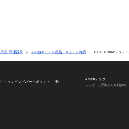
用品･調理器具
その他キッチン用品・キッチン雑貨
PYREX Blowメジャ
&mallデスク
井ショッピングパークポイント
ららぽーと受取なら送料無料