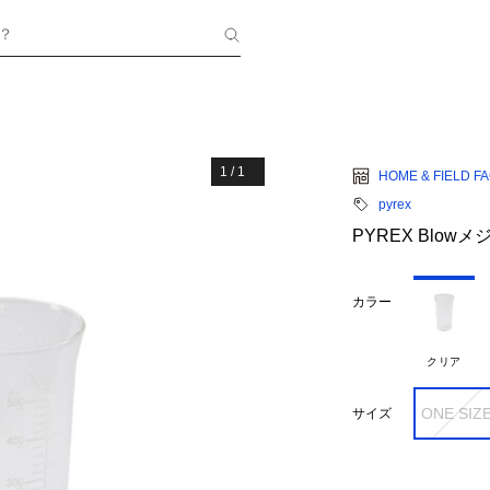
？
1
/
1
HOME & FIELD F
pyrex
PYREX Blow
カラー
クリア
ONE SIZ
サイズ