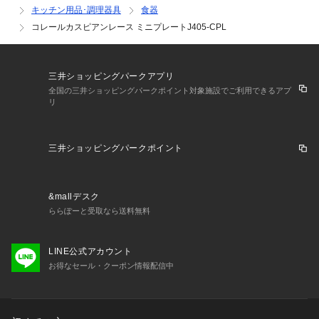
キッチン用品･調理器具
食器
コレールカスピアンレース ミニプレートJ405-CPL
三井ショッピングパークアプリ
全国の三井ショッピングパークポイント対象施設でご利用できるアプ
リ
三井ショッピングパークポイント
&mallデスク
ららぽーと受取なら送料無料
LINE公式アカウント
お得なセール・クーポン情報配信中