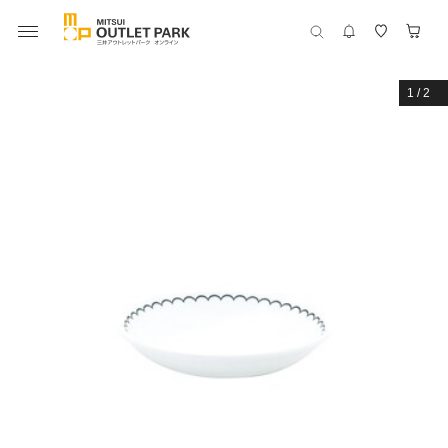
1
/
2