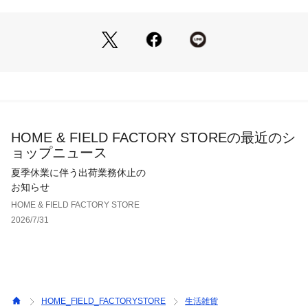
●生産国：アメリカ

同じ形の異なる柄を検索される場合は『ハイフン以降のアルフ
ァベットを除いたJから始まる品番』を検索窓に入れることで
検索可能です。

例：『コレール　J106』
HOME & FIELD FACTORY STOREの最近のシ
ョップニュース
夏季休業に伴う出荷業務休止の
お知らせ
HOME & FIELD FACTORY STORE
2026/7/31
HOME_FIELD_FACTORYSTORE
生活雑貨