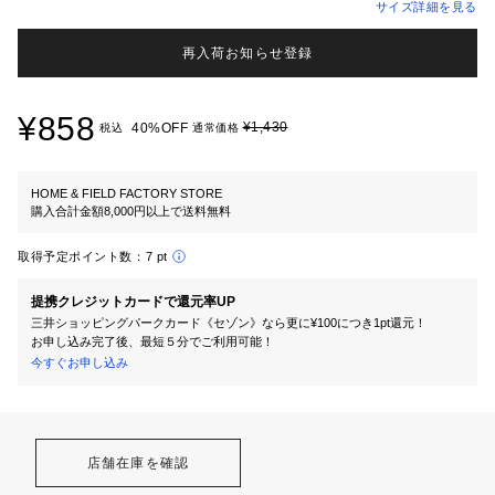
サイズ詳細を見る
再入荷お知らせ登録
¥858
¥1,430
40%OFF
税込
通常価格
HOME & FIELD FACTORY STORE
購入合計金額8,000円以上で送料無料
取得予定ポイント数：
7 pt
提携クレジットカードで還元率UP
三井ショッピングパークカード《セゾン》なら更に¥100につき1pt還元！
お申し込み完了後、最短５分でご利用可能！
今すぐお申し込み
店舗在庫を確認