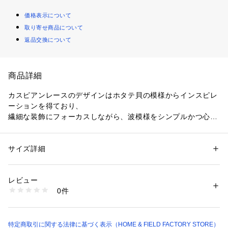
価格表示について
取り寄せ商品について
返品交換について
商品詳細
カスピアンレースのデザインはホタテ貝の模様からインスピレ
ーションを得ており、

繊細な装飾にフォーカスしながら、波模様をシンプルかつ心地
よく表現しています。

ネイビーのディテールが入ったすっきりとしたホワイトカラー
サイズ詳細
性別：
レディース
メンズ
キッズ・ベビー
は、

カテゴリー：
生活雑貨
 ＞ 
キッチン用品･調理器具
 ＞ 
食器
素材：全面積層強化ガラス
軽やかで快適な肌触りで、毎日のディナーウェアにおすすめの
生産国：アメリカ
レビュー
食器やお皿のシリーズです。

商品番号：
1099400000240 
（モール）
0件
CP-8887 （ショップ）
●食洗器対応

●電子レンジ対応

●オーブン対応

特定商取引に関する法律に基づく表示（HOME & FIELD FACTORY STORE）