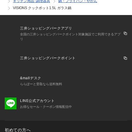
キッチン用品･調理器具
鍋・フライパン・やかん
VISIONS クックポット1.5L ガラス鍋
三井ショッピングパークアプリ
全国の三井ショッピングパークポイント対象施設でご利用できるアプ
リ
三井ショッピングパークポイント
&mallデスク
ららぽーと受取なら送料無料
LINE公式アカウント
お得なセール・クーポン情報配信中
初めての方へ