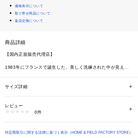
価格表示について
取り寄せ商品について
返品交換について
商品詳細
【国内正規販売代理店】

1983年にフランスで誕生した、美しく洗練された中が見える
ガラス製鍋のビジョン

加熱中の食材の具合や保存されている食材が一目瞭然

また、その見た目からは想像できないような急な温度変化への
サイズ詳細
性別：
レディース
メンズ
キッズ・ベビー
強さが特徴で、

カテゴリー：
生活雑貨
 ＞ 
キッチン用品･調理器具
 ＞ 
鍋・フライパン・や
かん
直火でお使いいただけるほか冷凍庫からオーブン・電子レンジ
素材：本体：超耐熱ガラス

レビュー
で直接使用できます。
フタ：耐熱ガラス
0件
生産国：本体：フランス

フタ：中国
商品番号：
1099400000244 
（モール）
CP-8694 （ショップ）
特定商取引に関する法律に基づく表示（HOME & FIELD FACTORY STORE）