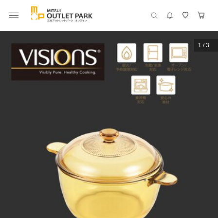
1
/
3