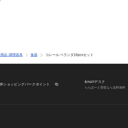
せ
用品･調理器具
食器
コレール ベランダ16pcsセット
&mallデスク
井ショッピングパークポイント
ららぽーと受取なら送料無料