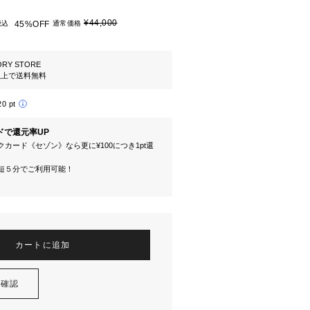
¥44,000
税込
45%OFF
通常価格
ORY STORE
円以上で送料無料
20 pt
ドで還元率UP
カード《セゾン》なら更に¥100につき1pt還
短５分でご利用可能！
カートに追加
を確認