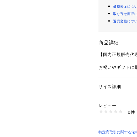
価格表示につ
取り寄せ商品
返品交換につ
商品詳細
【国内正規販売代理
お祝いやギフトに最
【セット内容】

大皿×4

サイズ詳細
性別：
レディース
小皿×4

カテゴリー：
生活雑
素材：全面積層強化
中ボウル×4

生産国：アメリカ
レビュー
小ボウル×4

商品番号：
10994000
0件
CP-8952 （ショッ
●食洗器対応

●電子レンジ対応

●オーブン対応

特定商取引に関する法律に基