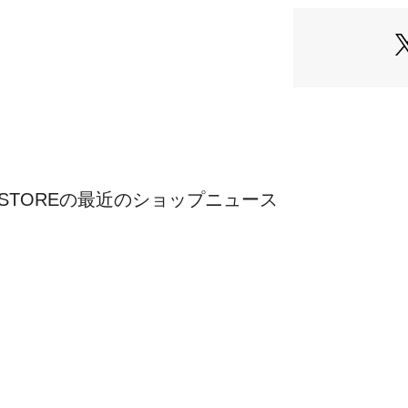
●生産国：アメリ
STORE）
ORY STOREの最近のショップニュース