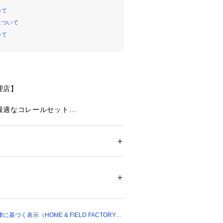
いて
について
いて
店】

適なコレールセット

メンズ
キッズ・ベビー
貨
 ＞ 
キッチン用品･調理器具
 ＞ 
食器
ガラス
00249 
（モール）
プ）
づく表示（HOME & FIELD FACTORY