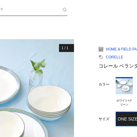
？
1
/
1
HOME & FIELD F
CORELLE
コレール ベランダ
カラー
ホワイト×グ

ONE SIZ
サイズ