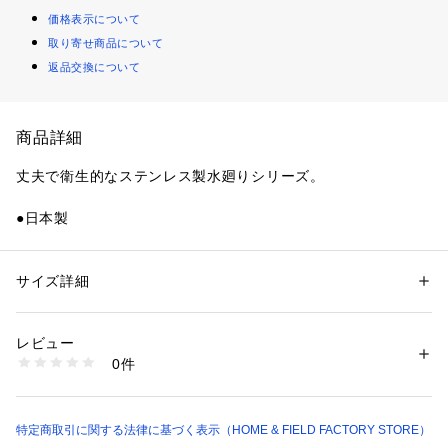
価格表示について
取り寄せ商品について
返品交換について
商品詳細
丈夫で衛生的なステンレス製水廻りシリーズ。

●日本製
サイズ詳細
性別：
レディース
メンズ
キッズ・ベビー
カテゴリー：
生活雑貨
 ＞ 
キッチン用品･調理器具
 ＞ 
その他キッチン用
品・キッチン雑貨
素材：18-8ステンレス鋼
レビュー
生産国：日本
0件
商品番号：
1099400000261 
（モール）
HB-1641 （ショップ）
特定商取引に関する法律に基づく表示（HOME & FIELD FACTORY STORE）