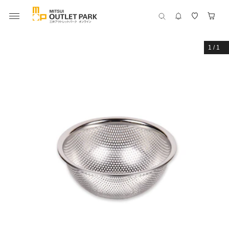
1
/
1