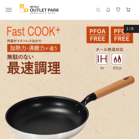
1
/
9