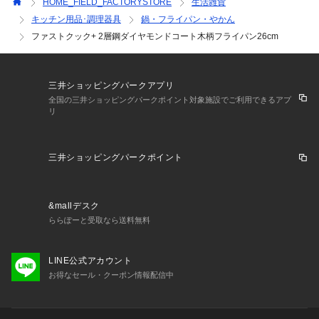
HOME_FIELD_FACTORYSTORE
生活雑貨
キッチン用品･調理器具
鍋・フライパン・やかん
ファストクック+ 2層鋼ダイヤモンドコート木柄フライパン26cm
三井ショッピングパークアプリ
全国の三井ショッピングパークポイント対象施設でご利用できるアプ
リ
三井ショッピングパークポイント
&mallデスク
ららぽーと受取なら送料無料
LINE公式アカウント
お得なセール・クーポン情報配信中