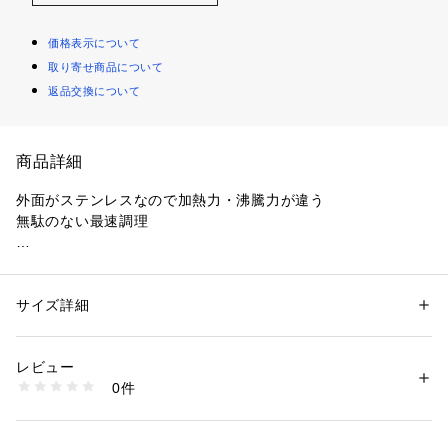
価格表示について
取り寄せ商品について
返品交換について
商品詳細
外面がステンレスなので加熱力・沸騰力が違う

無駄のない最速調理

●中国製

●金属ヘラOK

●耐摩耗性試験200万回クリア

サイズ詳細
性別：
レディース
メンズ
キッズ・ベビー
●PFOA/PFOS FREE

カテゴリー：
生活雑貨
 ＞ 
キッチン用品･調理器具
 ＞ 
鍋・フライパン・や
かん
●オール熱源対応
素材：表面加工：ふっ素樹脂塗膜加工（内面）

レビュー
本体：ステンレス鋼（クロム16％）アルミニウム合金

0件
取っ手：天然木
生産国：中国
商品番号：
1099400000271 
（モール）
HC-887 （ショップ）