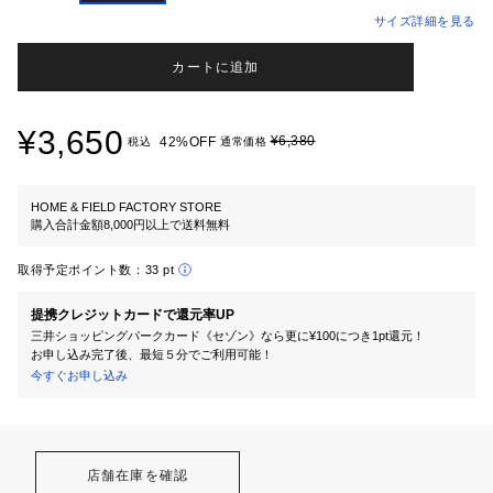
サイズ詳細を見る
カートに追加
¥3,650
¥6,380
42%OFF
税込
通常価格
HOME & FIELD FACTORY STORE
購入合計金額8,000円以上で送料無料
取得予定ポイント数：
33 pt
提携クレジットカードで還元率UP
三井ショッピングパークカード《セゾン》なら更に¥100につき1pt還元！
お申し込み完了後、最短５分でご利用可能！
今すぐお申し込み
店舗在庫を確認