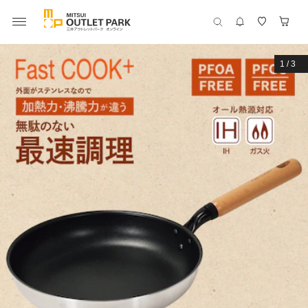
1
/
3