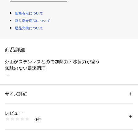
価格表示について
取り寄せ商品について
返品交換について
商品詳細
外面がステンレスなので加熱力・沸騰力が違う

無駄のない最速調理

●中国製

●金属ヘラOK

●耐摩耗性試験200万回クリア

サイズ詳細
性別：
レディース
メンズ
キッズ・ベビー
●PFOA/PFOS FREE

カテゴリー：
生活雑貨
 ＞ 
キッチン用品･調理器具
 ＞ 
鍋・フライパン・や
かん
●オール熱源対応
素材：表面加工：ふっ素樹脂塗膜加工（内面）

レビュー
本体：ステンレス鋼（クロム16％）アルミニウム合金

0件
取っ手：天然木
生産国：中国
商品番号：
1099400000272 
（モール）
HC-888 （ショップ）