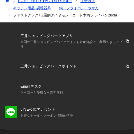
HOME_FIELD_FACTORYSTORE
生活雑貨
キッチン用品･調理器具
鍋・フライパン・やかん
ファストクック+ 2層鋼ダイヤモンドコート木柄フライパン28cm
三井ショッピングパークアプリ
全国の三井ショッピングパークポイント対象施設でご利用できるアプ
リ
三井ショッピングパークポイント
&mallデスク
ららぽーと受取なら送料無料
LINE公式アカウント
お得なセール・クーポン情報配信中