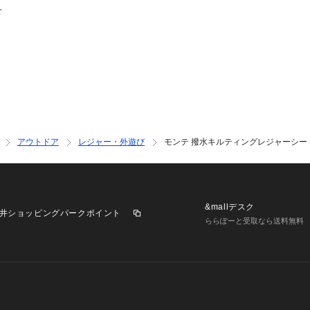
せ
アウトドア
レジャー・外遊び
モンテ 撥水キルティングレジャーシート2
&mallデスク
井ショッピングパークポイント
ららぽーと受取なら送料無料