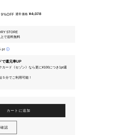
¥4,378
9%OFF
通常価格
ORY STORE
円以上で送料無料
5 pt
ドで還元率UP
カード《セゾン》なら更に¥100につき1pt還
短５分でご利用可能！
カートに追加
を確認