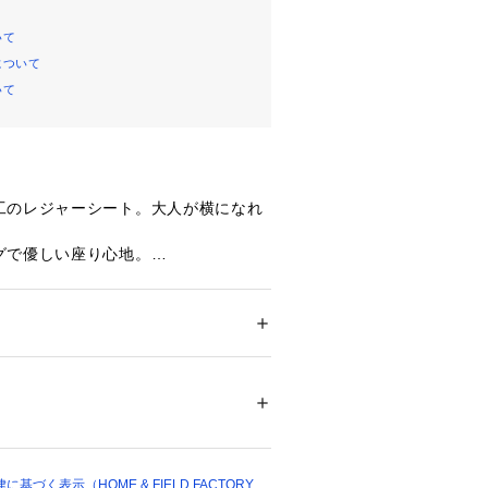
いて
について
いて
工のレジャーシート。大人が横になれ


で優しい座り心地。

びが簡単、肩掛け・手持ちもOK。

できるループ付き（ペグは別売り）

強い撥水加工。超音波溶着により縫い
メンズ
キッズ・ベビー
み込みにくい。

ドア・スポーツ
 ＞ 
アウトドア
 ＞ 
レジャー・
で断熱効果あり。
リエステル（撥水加工）、中綿：ポリエステ
レンシート（アルミ蒸着）、ベルト：ポリプ
00289 
（モール）
プ）
づく表示（HOME & FIELD FACTORY