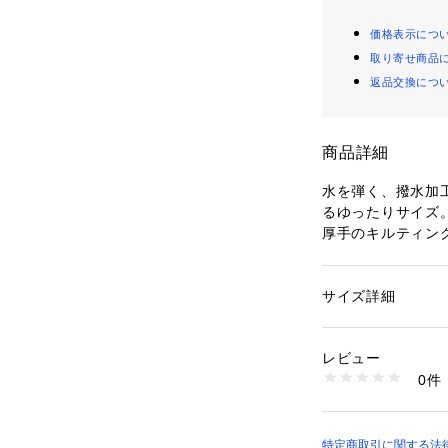
価格表示につ
取り寄せ商品
返品交換につ
商品詳細
水を弾く、撥水加
るゆったりサイズ。
厚手のキルティング
収納ベルトで持ち運
四隅にペグ止めが
表面は水や汚れに
サイズ詳細
性別：
レディース
目がないので水が染
カテゴリー：
アウト
外遊び
裏面はアルミ蒸着
素材：本体表面：ポ
レビュー
ル、裏面：ポリエチ
0件
ロピレン
生産国：中国
商品番号：
10994000
UB-3070 （ショッ
特定商取引に関する法律に基