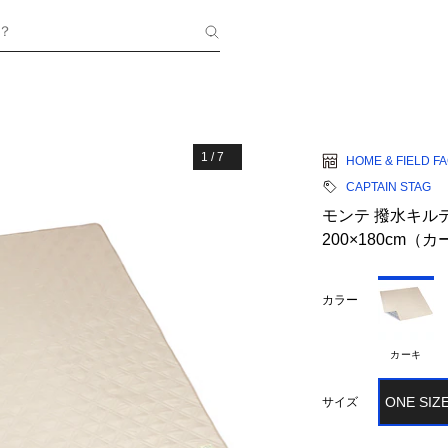
？
1
/
7
HOME & FIELD F
CAPTAIN STAG
モンテ 撥水キル
200×180cm（
カラー
カーキ
ONE SIZ
サイズ