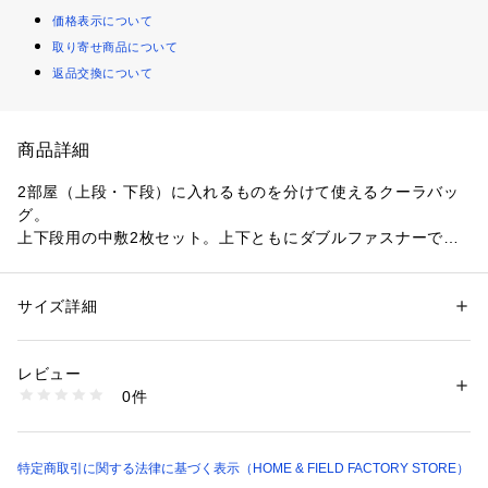
価格表示について
取り寄せ商品について
返品交換について
商品詳細
2部屋（上段・下段）に入れるものを分けて使えるクーラバッ
グ。

上下段用の中敷2枚セット。上下ともにダブルファスナーで開
け閉めしやすい。

下段のメッシュポケットには保冷剤を入れて使える。

使用しないときは折り畳んでコンパクトに収納できる。

サイズ詳細
性別：
レディース
メンズ
キッズ・ベビー
上段：食器やお菓子など乾いたものが入る。ゴムベルト、メッ
カテゴリー：
アウトドア・スポーツ
 ＞ 
アウトドア
 ＞ 
アウトドアキャン
プ・バーベキュー
シュポケット付。

素材：本体表地：ポリエステル（PVCコーティング）

レビュー
下段：飲料水（350mL缶が8本）や食材などの保冷するものを
上段内生地：ポリエステル（PUコーティング）

0件
入れられる。
下段内生地：EVA

断熱材：ポリエチレンフォーム

中敷：ポリエチレン

ベルト：ポリプロピレン
特定商取引に関する法律に基づく表示（HOME & FIELD FACTORY STORE）
生産国：中国
商品番号：
1099400000302 
（モール）