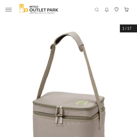
1
/
17