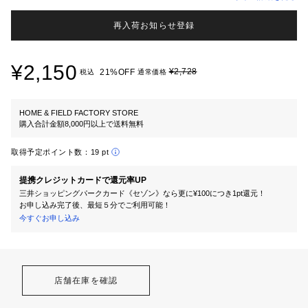
再入荷お知らせ登録
¥2,150
¥2,728
21%OFF
税込
通常価格
HOME & FIELD FACTORY STORE
購入合計金額8,000円以上で送料無料
取得予定ポイント数：
19 pt
提携クレジットカードで還元率UP
三井ショッピングパークカード《セゾン》なら更に¥100につき1pt還元！
お申し込み完了後、最短５分でご利用可能！
今すぐお申し込み
店舗在庫を確認