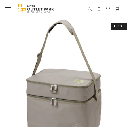
1
/
13