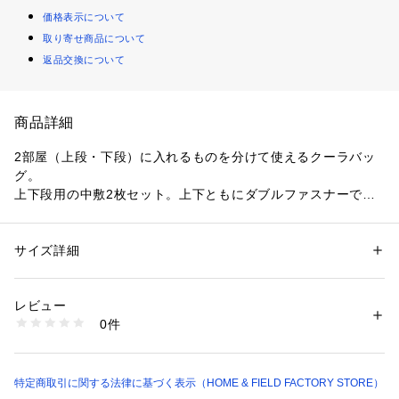
価格表示について
取り寄せ商品について
返品交換について
商品詳細
2部屋（上段・下段）に入れるものを分けて使えるクーラバッ
グ。

上下段用の中敷2枚セット。上下ともにダブルファスナーで開
け閉めしやすい。

下段のメッシュポケットには保冷剤を入れて使える。

使用しないときは折り畳んでコンパクトに収納できる。

サイズ詳細
性別：
レディース
メンズ
キッズ・ベビー
上段：食器やお菓子など乾いたものが入る。ゴムベルト、メッ
カテゴリー：
アウトドア・スポーツ
 ＞ 
アウトドア
 ＞ 
アウトドアキャン
プ・バーベキュー
シュポケット付。

素材：本体表地：ポリエステル（PVCコーティング）

レビュー
下段：飲料水（500mLペットボトルが15本）や食材などの保
上段内生地：ポリエステル（PUコーティング）

0件
冷するものを入れられる。
下段内生地：EVA

断熱材：ポリエチレンフォーム

中敷：ポリエチレン

ベルト：ポリプロピレン
特定商取引に関する法律に基づく表示（HOME & FIELD FACTORY STORE）
生産国：中国
商品番号：
1099400000304 
（モール）